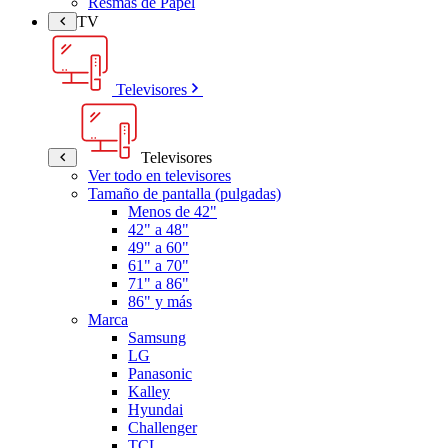
Resmas de Papel
TV
Televisores
Televisores
Ver todo en televisores
Tamaño de pantalla (pulgadas)
Menos de 42"
42" a 48"
49" a 60"
61" a 70"
71" a 86"
86" y más
Marca
Samsung
LG
Panasonic
Kalley
Hyundai
Challenger
TCL