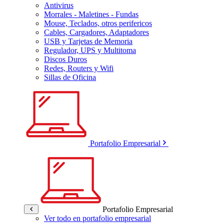
Antivirus
Morrales - Maletines - Fundas
Mouse, Teclados, otros perifericos
Cables, Cargadores, Adaptadores
USB y Tarjetas de Memoria
Regulador, UPS y Multitoma
Discos Duros
Redes, Routers y Wifi
Sillas de Oficina
Portafolio Empresarial
Portafolio Empresarial
Ver todo en portafolio empresarial