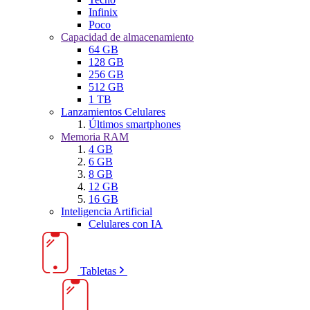
Infinix
Poco
Capacidad de almacenamiento
64 GB
128 GB
256 GB
512 GB
1 TB
Lanzamientos Celulares
Últimos smartphones
Memoria RAM
4 GB
6 GB
8 GB
12 GB
16 GB
Inteligencia Artificial
Celulares con IA
Tabletas