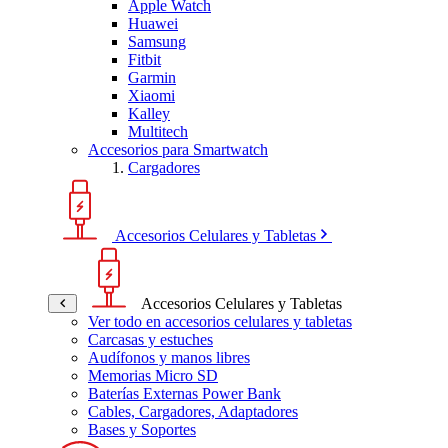
Apple Watch
Huawei
Samsung
Fitbit
Garmin
Xiaomi
Kalley
Multitech
Accesorios para Smartwatch
Cargadores
Accesorios Celulares y Tabletas
Accesorios Celulares y Tabletas
Ver todo en accesorios celulares y tabletas
Carcasas y estuches
Audífonos y manos libres
Memorias Micro SD
Baterías Externas Power Bank
Cables, Cargadores, Adaptadores
Bases y Soportes