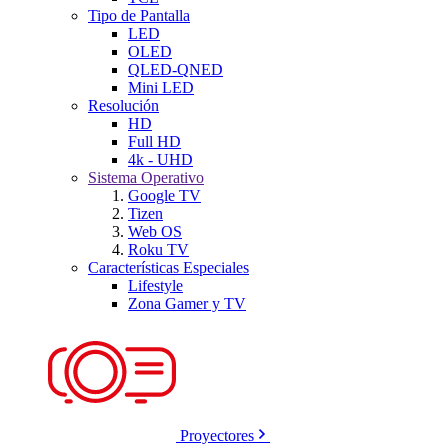
Tipo de Pantalla
LED
OLED
QLED-QNED
Mini LED
Resolución
HD
Full HD
4k - UHD
Sistema Operativo
Google TV
Tizen
Web OS
Roku TV
Características Especiales
Lifestyle
Zona Gamer y TV
Proyectores