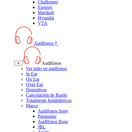
Challenger
Esenses
Marshall
Hyundai
VTA
Audífonos
Audífonos
Ver todo en audífonos
In Ear
On Ear
Over Ear
Deportivos
Cancelación de Ruido
Totalmente Inalámbricos
Marca
Audifonos Sony
Panasonic
Audífonos Bose
JBL