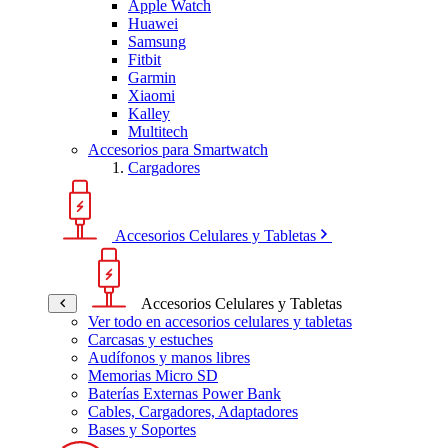
Apple Watch
Huawei
Samsung
Fitbit
Garmin
Xiaomi
Kalley
Multitech
Accesorios para Smartwatch
Cargadores
Accesorios Celulares y Tabletas
Accesorios Celulares y Tabletas
Ver todo en accesorios celulares y tabletas
Carcasas y estuches
Audífonos y manos libres
Memorias Micro SD
Baterías Externas Power Bank
Cables, Cargadores, Adaptadores
Bases y Soportes