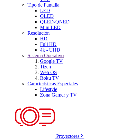
Tipo de Pantalla
LED
OLED
QLED-QNED
Mini LED
Resolución
HD
Full HD
4k - UHD
Sistema Operativo
Google TV
Tizen
Web OS
Roku TV
Características Especiales
Lifestyle
Zona Gamer y TV
Proyectores