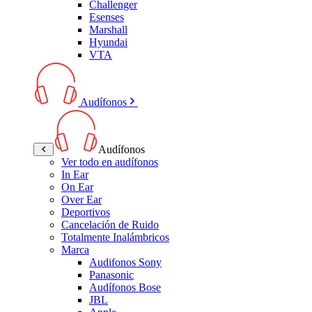
Challenger
Esenses
Marshall
Hyundai
VTA
Audífonos
Audífonos
Ver todo en audífonos
In Ear
On Ear
Over Ear
Deportivos
Cancelación de Ruido
Totalmente Inalámbricos
Marca
Audifonos Sony
Panasonic
Audífonos Bose
JBL