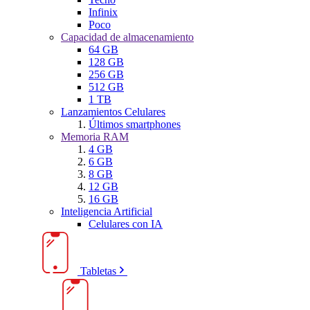
Infinix
Poco
Capacidad de almacenamiento
64 GB
128 GB
256 GB
512 GB
1 TB
Lanzamientos Celulares
Últimos smartphones
Memoria RAM
4 GB
6 GB
8 GB
12 GB
16 GB
Inteligencia Artificial
Celulares con IA
Tabletas