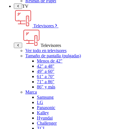
Resmas de Papel
TV
Televisores
Televisores
Ver todo en televisores
Tamaño de pantalla (pulgadas)
Menos de 42"
42" a 48"
49" a 60"
61" a 70"
71" a 86"
86" y más
Marca
Samsung
LG
Panasonic
Kalley
Hyundai
Challenger
TCL