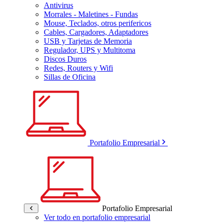
Antivirus
Morrales - Maletines - Fundas
Mouse, Teclados, otros perifericos
Cables, Cargadores, Adaptadores
USB y Tarjetas de Memoria
Regulador, UPS y Multitoma
Discos Duros
Redes, Routers y Wifi
Sillas de Oficina
Portafolio Empresarial
Portafolio Empresarial
Ver todo en portafolio empresarial