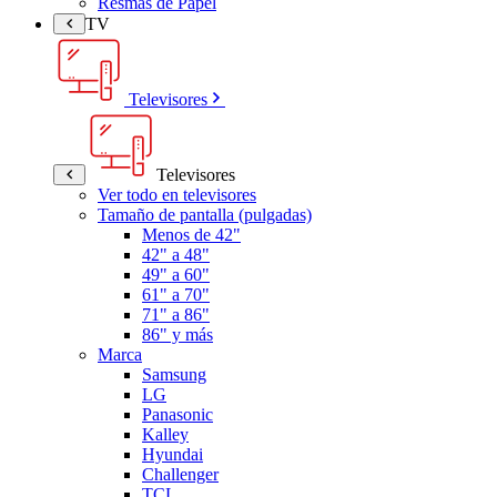
Resmas de Papel
TV
Televisores
Televisores
Ver todo en televisores
Tamaño de pantalla (pulgadas)
Menos de 42"
42" a 48"
49" a 60"
61" a 70"
71" a 86"
86" y más
Marca
Samsung
LG
Panasonic
Kalley
Hyundai
Challenger
TCL