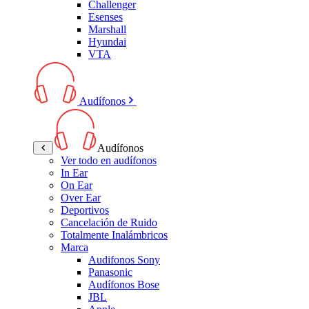
Challenger
Esenses
Marshall
Hyundai
VTA
Audífonos
Audífonos
Ver todo en audífonos
In Ear
On Ear
Over Ear
Deportivos
Cancelación de Ruido
Totalmente Inalámbricos
Marca
Audifonos Sony
Panasonic
Audífonos Bose
JBL