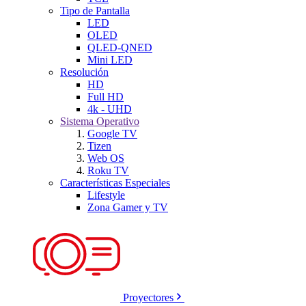
Tipo de Pantalla
LED
OLED
QLED-QNED
Mini LED
Resolución
HD
Full HD
4k - UHD
Sistema Operativo
Google TV
Tizen
Web OS
Roku TV
Características Especiales
Lifestyle
Zona Gamer y TV
Proyectores