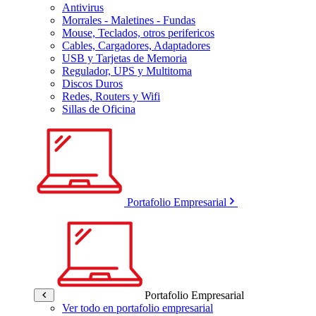
Antivirus
Morrales - Maletines - Fundas
Mouse, Teclados, otros perifericos
Cables, Cargadores, Adaptadores
USB y Tarjetas de Memoria
Regulador, UPS y Multitoma
Discos Duros
Redes, Routers y Wifi
Sillas de Oficina
Portafolio Empresarial
Portafolio Empresarial
Ver todo en portafolio empresarial