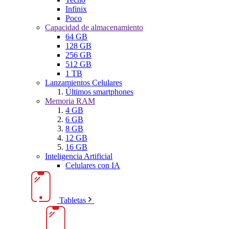
Infinix
Poco
Capacidad de almacenamiento
64 GB
128 GB
256 GB
512 GB
1 TB
Lanzamientos Celulares
Últimos smartphones
Memoria RAM
4 GB
6 GB
8 GB
12 GB
16 GB
Inteligencia Artificial
Celulares con IA
Tabletas