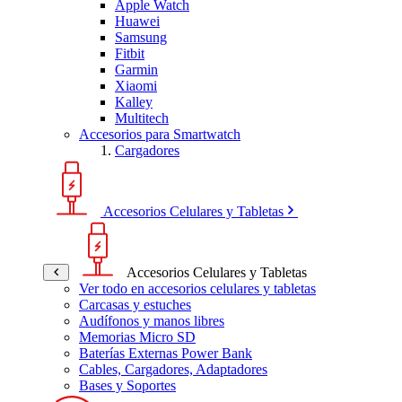
Apple Watch
Huawei
Samsung
Fitbit
Garmin
Xiaomi
Kalley
Multitech
Accesorios para Smartwatch
Cargadores
Accesorios Celulares y Tabletas
Accesorios Celulares y Tabletas
Ver todo en accesorios celulares y tabletas
Carcasas y estuches
Audífonos y manos libres
Memorias Micro SD
Baterías Externas Power Bank
Cables, Cargadores, Adaptadores
Bases y Soportes