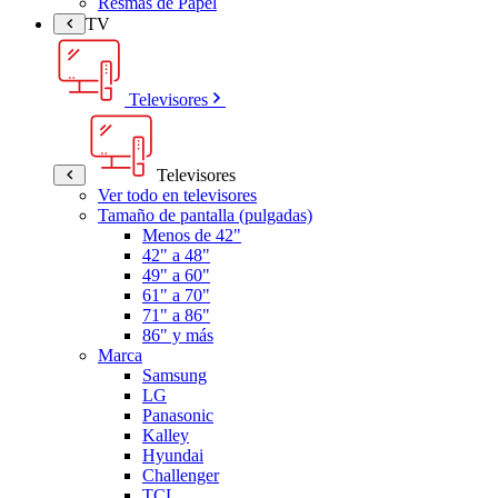
Resmas de Papel
TV
Televisores
Televisores
Ver todo en televisores
Tamaño de pantalla (pulgadas)
Menos de 42"
42" a 48"
49" a 60"
61" a 70"
71" a 86"
86" y más
Marca
Samsung
LG
Panasonic
Kalley
Hyundai
Challenger
TCL