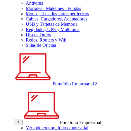
Antivirus
Morrales - Maletines - Fundas
Mouse, Teclados, otros perifericos
Cables, Cargadores, Adaptadores
USB y Tarjetas de Memoria
Regulador, UPS y Multitoma
Discos Duros
Redes, Routers y Wifi
Sillas de Oficina
Portafolio Empresarial
Portafolio Empresarial
Ver todo en portafolio empresarial