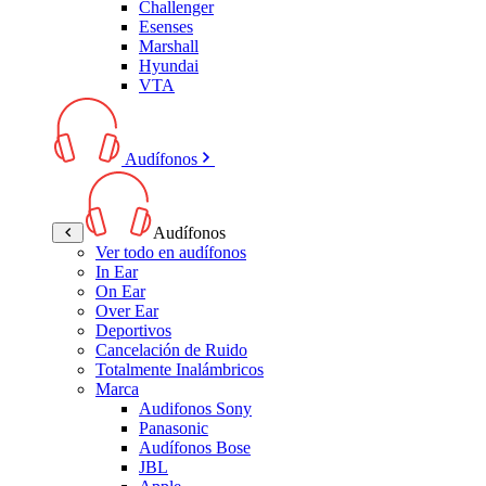
Challenger
Esenses
Marshall
Hyundai
VTA
Audífonos
Audífonos
Ver todo en audífonos
In Ear
On Ear
Over Ear
Deportivos
Cancelación de Ruido
Totalmente Inalámbricos
Marca
Audifonos Sony
Panasonic
Audífonos Bose
JBL