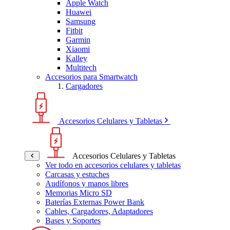
Apple Watch
Huawei
Samsung
Fitbit
Garmin
Xiaomi
Kalley
Multitech
Accesorios para Smartwatch
Cargadores
Accesorios Celulares y Tabletas
Accesorios Celulares y Tabletas
Ver todo en accesorios celulares y tabletas
Carcasas y estuches
Audífonos y manos libres
Memorias Micro SD
Baterías Externas Power Bank
Cables, Cargadores, Adaptadores
Bases y Soportes