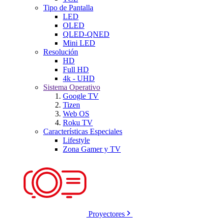
Tipo de Pantalla
LED
OLED
QLED-QNED
Mini LED
Resolución
HD
Full HD
4k - UHD
Sistema Operativo
Google TV
Tizen
Web OS
Roku TV
Características Especiales
Lifestyle
Zona Gamer y TV
Proyectores