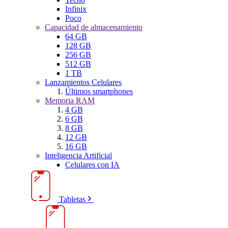
Infinix
Poco
Capacidad de almacenamiento
64 GB
128 GB
256 GB
512 GB
1 TB
Lanzamientos Celulares
Últimos smartphones
Memoria RAM
4 GB
6 GB
8 GB
12 GB
16 GB
Inteligencia Artificial
Celulares con IA
Tabletas