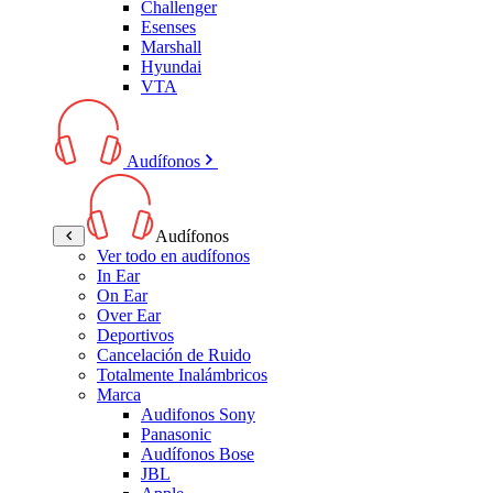
Challenger
Esenses
Marshall
Hyundai
VTA
Audífonos
Audífonos
Ver todo en audífonos
In Ear
On Ear
Over Ear
Deportivos
Cancelación de Ruido
Totalmente Inalámbricos
Marca
Audifonos Sony
Panasonic
Audífonos Bose
JBL