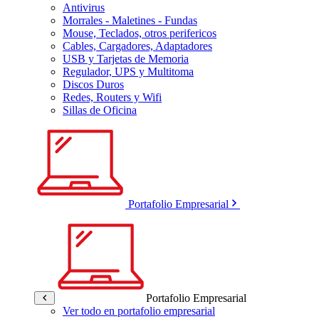
Antivirus
Morrales - Maletines - Fundas
Mouse, Teclados, otros perifericos
Cables, Cargadores, Adaptadores
USB y Tarjetas de Memoria
Regulador, UPS y Multitoma
Discos Duros
Redes, Routers y Wifi
Sillas de Oficina
Portafolio Empresarial
Portafolio Empresarial
Ver todo en portafolio empresarial