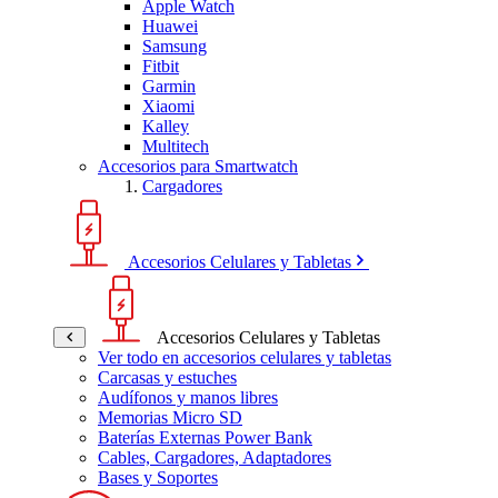
Apple Watch
Huawei
Samsung
Fitbit
Garmin
Xiaomi
Kalley
Multitech
Accesorios para Smartwatch
Cargadores
Accesorios Celulares y Tabletas
Accesorios Celulares y Tabletas
Ver todo en accesorios celulares y tabletas
Carcasas y estuches
Audífonos y manos libres
Memorias Micro SD
Baterías Externas Power Bank
Cables, Cargadores, Adaptadores
Bases y Soportes