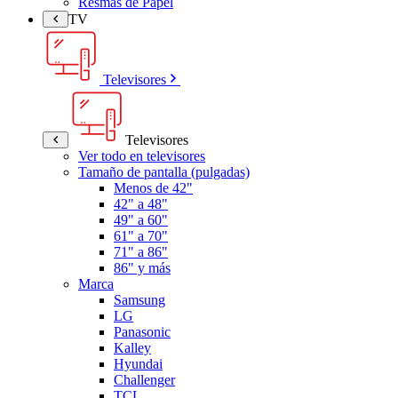
Resmas de Papel
TV
Televisores
Televisores
Ver todo en televisores
Tamaño de pantalla (pulgadas)
Menos de 42"
42" a 48"
49" a 60"
61" a 70"
71" a 86"
86" y más
Marca
Samsung
LG
Panasonic
Kalley
Hyundai
Challenger
TCL