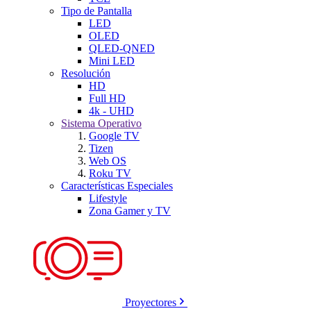
Tipo de Pantalla
LED
OLED
QLED-QNED
Mini LED
Resolución
HD
Full HD
4k - UHD
Sistema Operativo
Google TV
Tizen
Web OS
Roku TV
Características Especiales
Lifestyle
Zona Gamer y TV
Proyectores