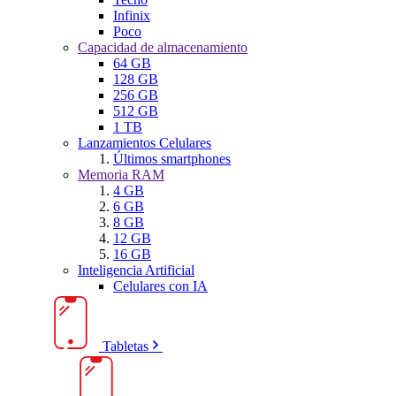
Infinix
Poco
Capacidad de almacenamiento
64 GB
128 GB
256 GB
512 GB
1 TB
Lanzamientos Celulares
Últimos smartphones
Memoria RAM
4 GB
6 GB
8 GB
12 GB
16 GB
Inteligencia Artificial
Celulares con IA
Tabletas