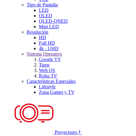
Tipo de Pantalla
LED
OLED
QLED-QNED
Mini LED
Resolución
HD
Full HD
4k - UHD
Sistema Operativo
Google TV
Tizen
Web OS
Roku TV
Características Especiales
Lifestyle
Zona Gamer y TV
Proyectores