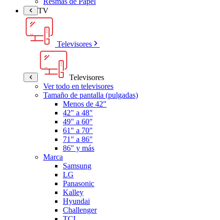
Resmas de Papel
TV
Televisores
Televisores
Ver todo en televisores
Tamaño de pantalla (pulgadas)
Menos de 42"
42" a 48"
49" a 60"
61" a 70"
71" a 86"
86" y más
Marca
Samsung
LG
Panasonic
Kalley
Hyundai
Challenger
TCL