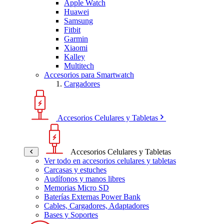
Apple Watch
Huawei
Samsung
Fitbit
Garmin
Xiaomi
Kalley
Multitech
Accesorios para Smartwatch
Cargadores
Accesorios Celulares y Tabletas
Accesorios Celulares y Tabletas
Ver todo en accesorios celulares y tabletas
Carcasas y estuches
Audífonos y manos libres
Memorias Micro SD
Baterías Externas Power Bank
Cables, Cargadores, Adaptadores
Bases y Soportes