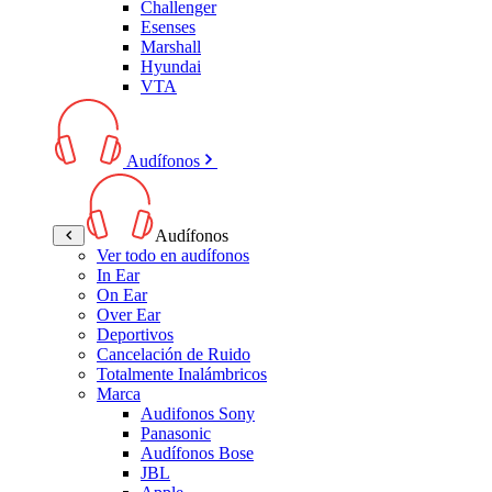
Challenger
Esenses
Marshall
Hyundai
VTA
Audífonos
Audífonos
Ver todo en audífonos
In Ear
On Ear
Over Ear
Deportivos
Cancelación de Ruido
Totalmente Inalámbricos
Marca
Audifonos Sony
Panasonic
Audífonos Bose
JBL