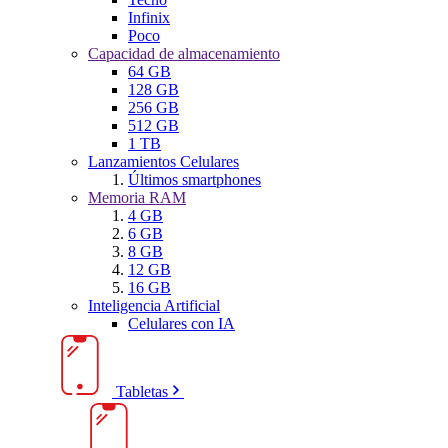
Infinix
Poco
Capacidad de almacenamiento
64 GB
128 GB
256 GB
512 GB
1 TB
Lanzamientos Celulares
Últimos smartphones
Memoria RAM
4 GB
6 GB
8 GB
12 GB
16 GB
Inteligencia Artificial
Celulares con IA
Tabletas