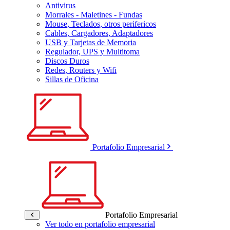
Antivirus
Morrales - Maletines - Fundas
Mouse, Teclados, otros perifericos
Cables, Cargadores, Adaptadores
USB y Tarjetas de Memoria
Regulador, UPS y Multitoma
Discos Duros
Redes, Routers y Wifi
Sillas de Oficina
Portafolio Empresarial
Portafolio Empresarial
Ver todo en portafolio empresarial