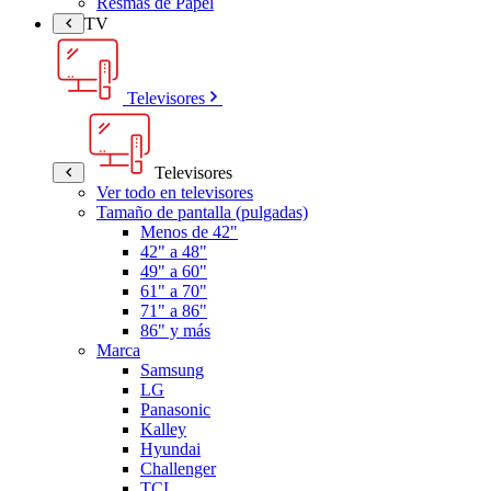
Resmas de Papel
TV
Televisores
Televisores
Ver todo en televisores
Tamaño de pantalla (pulgadas)
Menos de 42"
42" a 48"
49" a 60"
61" a 70"
71" a 86"
86" y más
Marca
Samsung
LG
Panasonic
Kalley
Hyundai
Challenger
TCL