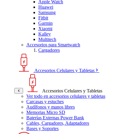
Apple Watch
Huawei
Samsung
Fitbit
Garmin
Xiaomi
Kalley
Multitech
Accesorios para Smartwatch
Cargadores
Accesorios Celulares y Tabletas
Accesorios Celulares y Tabletas
Ver todo en accesorios celulares y tabletas
Carcasas y estuches
Audífonos y manos libres
Memorias Micro SD
Baterías Externas Power Bank
Cables, Cargadores, Adaptadores
Bases y Soportes