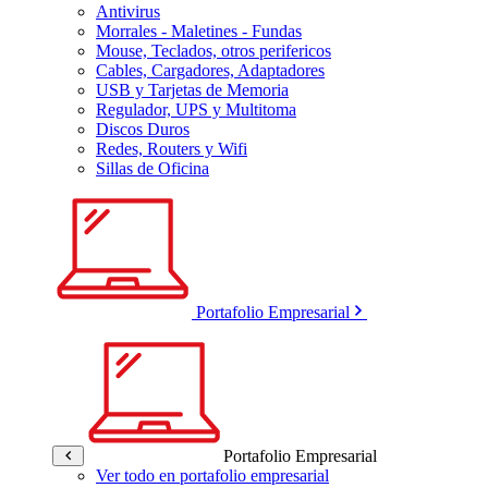
Antivirus
Morrales - Maletines - Fundas
Mouse, Teclados, otros perifericos
Cables, Cargadores, Adaptadores
USB y Tarjetas de Memoria
Regulador, UPS y Multitoma
Discos Duros
Redes, Routers y Wifi
Sillas de Oficina
Portafolio Empresarial
Portafolio Empresarial
Ver todo en portafolio empresarial