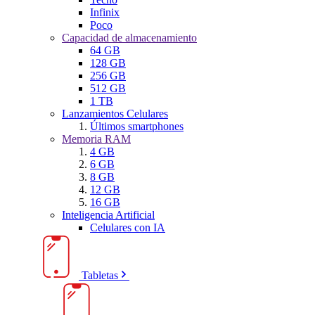
Infinix
Poco
Capacidad de almacenamiento
64 GB
128 GB
256 GB
512 GB
1 TB
Lanzamientos Celulares
Últimos smartphones
Memoria RAM
4 GB
6 GB
8 GB
12 GB
16 GB
Inteligencia Artificial
Celulares con IA
Tabletas