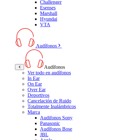
Challenger
Esenses
Marshall
Hyundai
VTA
Audífonos
Audífonos
Ver todo en audífonos
In Ear
On Ear
Over Ear
Deportivos
Cancelación de Ruido
Totalmente Inalámbricos
Marca
Audifonos Sony
Panasonic
Audífonos Bose
JBL