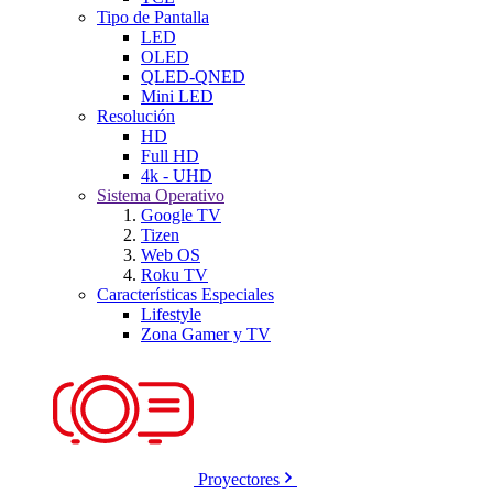
Tipo de Pantalla
LED
OLED
QLED-QNED
Mini LED
Resolución
HD
Full HD
4k - UHD
Sistema Operativo
Google TV
Tizen
Web OS
Roku TV
Características Especiales
Lifestyle
Zona Gamer y TV
Proyectores