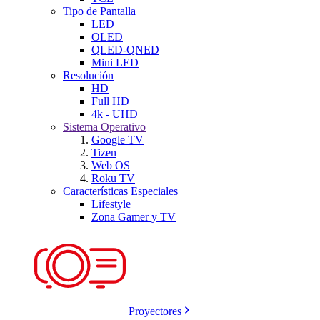
Tipo de Pantalla
LED
OLED
QLED-QNED
Mini LED
Resolución
HD
Full HD
4k - UHD
Sistema Operativo
Google TV
Tizen
Web OS
Roku TV
Características Especiales
Lifestyle
Zona Gamer y TV
Proyectores