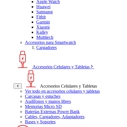
Apple Watch
Huawei
Samsung
Fitbit
Garmin
Xiaomi
Kalley
Multitech
Accesorios para Smartwatch
Cargadores
Accesorios Celulares y Tabletas
Accesorios Celulares y Tabletas
Ver todo en accesorios celulares y tabletas
Carcasas y estuches
Audífonos y manos libres
Memorias Micro SD
Baterías Externas Power Bank
Cables, Cargadores, Adaptadores
Bases y Soportes