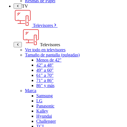
Resmas de Papel
TV
Televisores
Televisores
Ver todo en televisores
Tamaño de pantalla (pulgadas)
Menos de 42"
42" a 48"
49" a 60"
61" a 70"
71" a 86"
86" y más
Marca
Samsung
LG
Panasonic
Kalley
Hyundai
Challenger
TCL