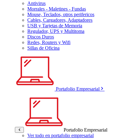
Antivirus
Morrales - Maletines - Fundas
Mouse, Teclados, otros perifericos
Cables, Cargadores, Adaptadores
USB y Tarjetas de Memoria
Regulador, UPS y Multitoma
Discos Duros
Redes, Routers y Wifi
Sillas de Oficina
Portafolio Empresarial
Portafolio Empresarial
Ver todo en portafolio empresarial