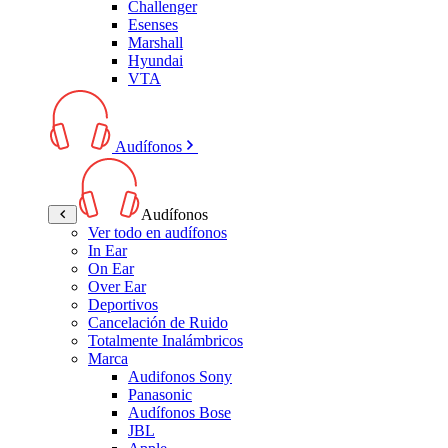
Challenger
Esenses
Marshall
Hyundai
VTA
Audífonos
Audífonos
Ver todo en audífonos
In Ear
On Ear
Over Ear
Deportivos
Cancelación de Ruido
Totalmente Inalámbricos
Marca
Audifonos Sony
Panasonic
Audífonos Bose
JBL