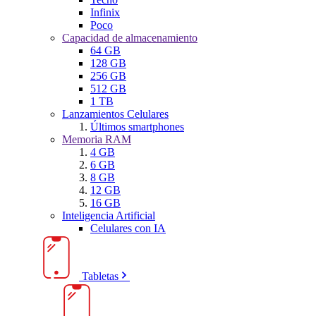
Infinix
Poco
Capacidad de almacenamiento
64 GB
128 GB
256 GB
512 GB
1 TB
Lanzamientos Celulares
Últimos smartphones
Memoria RAM
4 GB
6 GB
8 GB
12 GB
16 GB
Inteligencia Artificial
Celulares con IA
Tabletas