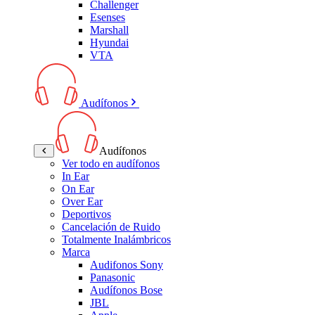
Challenger
Esenses
Marshall
Hyundai
VTA
Audífonos
Audífonos
Ver todo en audífonos
In Ear
On Ear
Over Ear
Deportivos
Cancelación de Ruido
Totalmente Inalámbricos
Marca
Audifonos Sony
Panasonic
Audífonos Bose
JBL