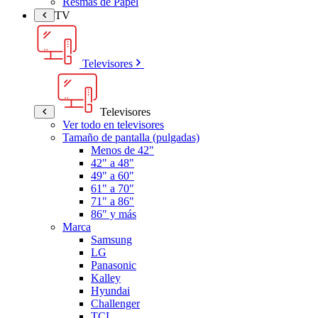
Resmas de Papel
TV
Televisores
Televisores
Ver todo en televisores
Tamaño de pantalla (pulgadas)
Menos de 42"
42" a 48"
49" a 60"
61" a 70"
71" a 86"
86" y más
Marca
Samsung
LG
Panasonic
Kalley
Hyundai
Challenger
TCL