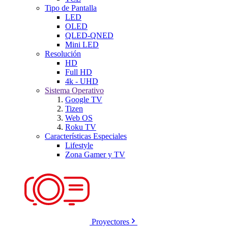
Tipo de Pantalla
LED
OLED
QLED-QNED
Mini LED
Resolución
HD
Full HD
4k - UHD
Sistema Operativo
Google TV
Tizen
Web OS
Roku TV
Características Especiales
Lifestyle
Zona Gamer y TV
Proyectores