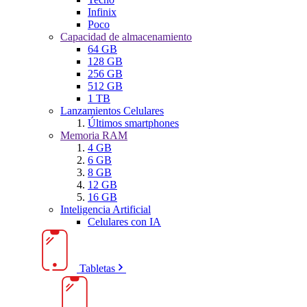
Infinix
Poco
Capacidad de almacenamiento
64 GB
128 GB
256 GB
512 GB
1 TB
Lanzamientos Celulares
Últimos smartphones
Memoria RAM
4 GB
6 GB
8 GB
12 GB
16 GB
Inteligencia Artificial
Celulares con IA
Tabletas