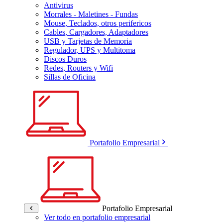
Antivirus
Morrales - Maletines - Fundas
Mouse, Teclados, otros perifericos
Cables, Cargadores, Adaptadores
USB y Tarjetas de Memoria
Regulador, UPS y Multitoma
Discos Duros
Redes, Routers y Wifi
Sillas de Oficina
Portafolio Empresarial
Portafolio Empresarial
Ver todo en portafolio empresarial