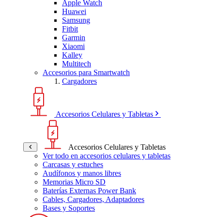
Apple Watch
Huawei
Samsung
Fitbit
Garmin
Xiaomi
Kalley
Multitech
Accesorios para Smartwatch
Cargadores
Accesorios Celulares y Tabletas
Accesorios Celulares y Tabletas
Ver todo en accesorios celulares y tabletas
Carcasas y estuches
Audífonos y manos libres
Memorias Micro SD
Baterías Externas Power Bank
Cables, Cargadores, Adaptadores
Bases y Soportes