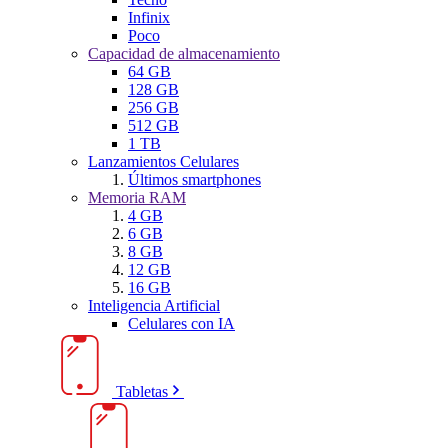
Infinix
Poco
Capacidad de almacenamiento
64 GB
128 GB
256 GB
512 GB
1 TB
Lanzamientos Celulares
Últimos smartphones
Memoria RAM
4 GB
6 GB
8 GB
12 GB
16 GB
Inteligencia Artificial
Celulares con IA
Tabletas