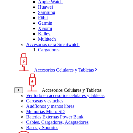
Apple Watch
Huawei
Samsung
Fitbit
Garmin
Xiaomi
Kalley
Multitech
Accesorios para Smartwatch
Cargadores
Accesorios Celulares y Tabletas
Accesorios Celulares y Tabletas
Ver todo en accesorios celulares y tabletas
Carcasas y estuches
Audífonos y manos libres
Memorias Micro SD
Baterías Externas Power Bank
Cables, Cargadores, Adaptadores
Bases y Soportes