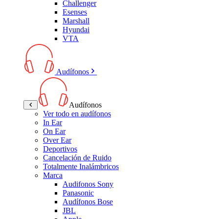
Challenger
Esenses
Marshall
Hyundai
VTA
Audífonos
Audífonos
Ver todo en audífonos
In Ear
On Ear
Over Ear
Deportivos
Cancelación de Ruido
Totalmente Inalámbricos
Marca
Audifonos Sony
Panasonic
Audífonos Bose
JBL