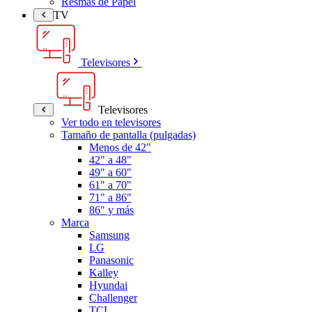
Resmas de Papel
TV
Televisores
Televisores
Ver todo en televisores
Tamaño de pantalla (pulgadas)
Menos de 42"
42" a 48"
49" a 60"
61" a 70"
71" a 86"
86" y más
Marca
Samsung
LG
Panasonic
Kalley
Hyundai
Challenger
TCL