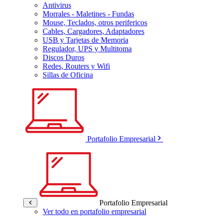
Antivirus
Morrales - Maletines - Fundas
Mouse, Teclados, otros perifericos
Cables, Cargadores, Adaptadores
USB y Tarjetas de Memoria
Regulador, UPS y Multitoma
Discos Duros
Redes, Routers y Wifi
Sillas de Oficina
Portafolio Empresarial
Portafolio Empresarial
Ver todo en portafolio empresarial