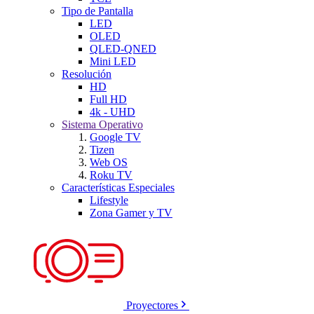
Tipo de Pantalla
LED
OLED
QLED-QNED
Mini LED
Resolución
HD
Full HD
4k - UHD
Sistema Operativo
Google TV
Tizen
Web OS
Roku TV
Características Especiales
Lifestyle
Zona Gamer y TV
Proyectores