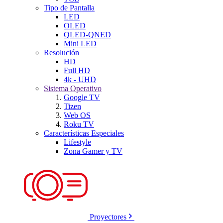
Tipo de Pantalla
LED
OLED
QLED-QNED
Mini LED
Resolución
HD
Full HD
4k - UHD
Sistema Operativo
Google TV
Tizen
Web OS
Roku TV
Características Especiales
Lifestyle
Zona Gamer y TV
Proyectores