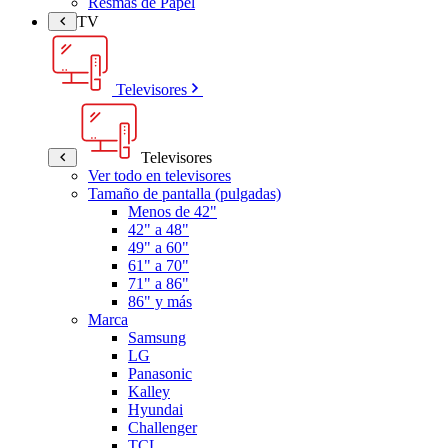
Resmas de Papel
TV
Televisores
Televisores
Ver todo en televisores
Tamaño de pantalla (pulgadas)
Menos de 42"
42" a 48"
49" a 60"
61" a 70"
71" a 86"
86" y más
Marca
Samsung
LG
Panasonic
Kalley
Hyundai
Challenger
TCL