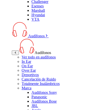
Challenger
Esenses
Marshall
Hyundai
VTA
Audífonos
Audífonos
Ver todo en audífonos
In Ear
On Ear
Over Ear
Deportivos
Cancelación de Ruido
Totalmente Inalámbricos
Marca
Audifonos Sony
Panasonic
Audífonos Bose
JBL