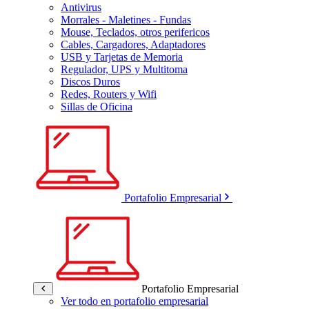
Antivirus
Morrales - Maletines - Fundas
Mouse, Teclados, otros perifericos
Cables, Cargadores, Adaptadores
USB y Tarjetas de Memoria
Regulador, UPS y Multitoma
Discos Duros
Redes, Routers y Wifi
Sillas de Oficina
Portafolio Empresarial
Portafolio Empresarial
Ver todo en portafolio empresarial