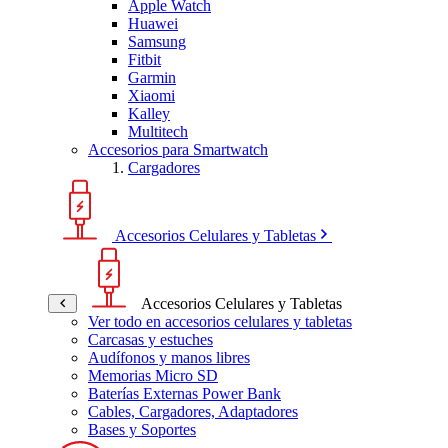
Apple Watch
Huawei
Samsung
Fitbit
Garmin
Xiaomi
Kalley
Multitech
Accesorios para Smartwatch
Cargadores
Accesorios Celulares y Tabletas
Accesorios Celulares y Tabletas
Ver todo en accesorios celulares y tabletas
Carcasas y estuches
Audífonos y manos libres
Memorias Micro SD
Baterías Externas Power Bank
Cables, Cargadores, Adaptadores
Bases y Soportes