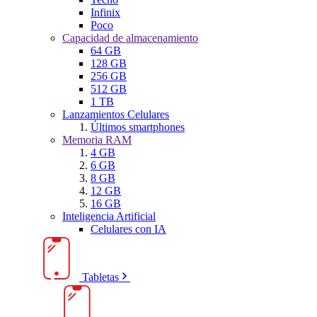
Infinix
Poco
Capacidad de almacenamiento
64 GB
128 GB
256 GB
512 GB
1 TB
Lanzamientos Celulares
Últimos smartphones
Memoria RAM
4 GB
6 GB
8 GB
12 GB
16 GB
Inteligencia Artificial
Celulares con IA
Tabletas