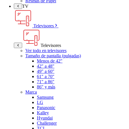
Resmas de Papel
TV
Televisores
Televisores
Ver todo en televisores
Tamaño de pantalla (pulgadas)
Menos de 42"
42" a 48"
49" a 60"
61" a 70"
71" a 86"
86" y más
Marca
Samsung
LG
Panasonic
Kalley
Hyundai
Challenger
TCL