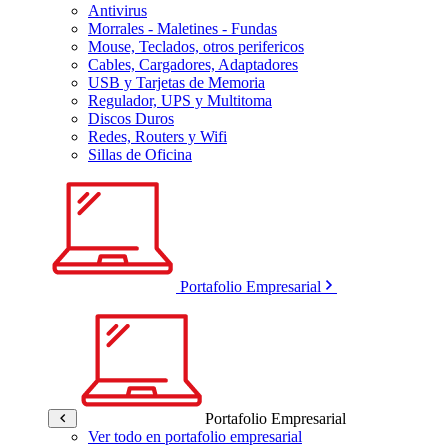
Antivirus
Morrales - Maletines - Fundas
Mouse, Teclados, otros perifericos
Cables, Cargadores, Adaptadores
USB y Tarjetas de Memoria
Regulador, UPS y Multitoma
Discos Duros
Redes, Routers y Wifi
Sillas de Oficina
Portafolio Empresarial
Portafolio Empresarial
Ver todo en portafolio empresarial