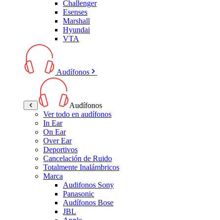
Challenger
Esenses
Marshall
Hyundai
VTA
Audífonos
Audífonos
Ver todo en audífonos
In Ear
On Ear
Over Ear
Deportivos
Cancelación de Ruido
Totalmente Inalámbricos
Marca
Audifonos Sony
Panasonic
Audífonos Bose
JBL