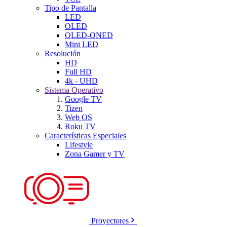
Tipo de Pantalla
LED
OLED
QLED-QNED
Mini LED
Resolución
HD
Full HD
4k - UHD
Sistema Operativo
Google TV
Tizen
Web OS
Roku TV
Características Especiales
Lifestyle
Zona Gamer y TV
Proyectores