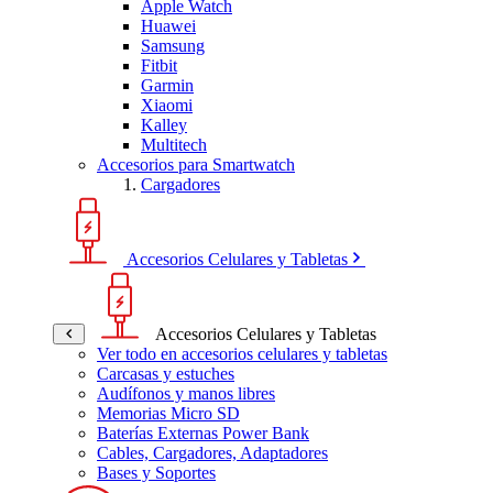
Apple Watch
Huawei
Samsung
Fitbit
Garmin
Xiaomi
Kalley
Multitech
Accesorios para Smartwatch
Cargadores
Accesorios Celulares y Tabletas
Accesorios Celulares y Tabletas
Ver todo en accesorios celulares y tabletas
Carcasas y estuches
Audífonos y manos libres
Memorias Micro SD
Baterías Externas Power Bank
Cables, Cargadores, Adaptadores
Bases y Soportes