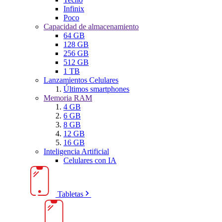
Infinix
Poco
Capacidad de almacenamiento
64 GB
128 GB
256 GB
512 GB
1 TB
Lanzamientos Celulares
Últimos smartphones
Memoria RAM
4 GB
6 GB
8 GB
12 GB
16 GB
Inteligencia Artificial
Celulares con IA
Tabletas