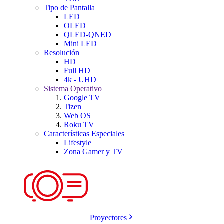
Tipo de Pantalla
LED
OLED
QLED-QNED
Mini LED
Resolución
HD
Full HD
4k - UHD
Sistema Operativo
Google TV
Tizen
Web OS
Roku TV
Características Especiales
Lifestyle
Zona Gamer y TV
Proyectores