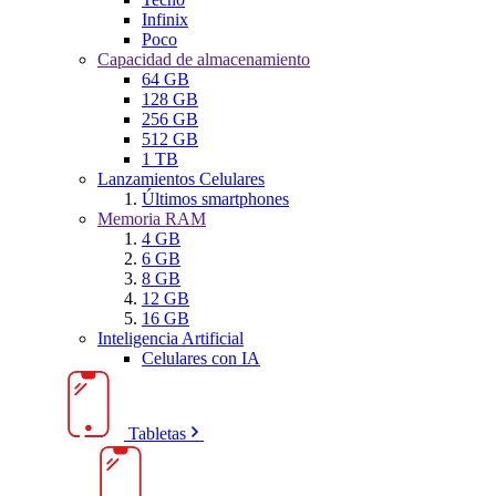
Infinix
Poco
Capacidad de almacenamiento
64 GB
128 GB
256 GB
512 GB
1 TB
Lanzamientos Celulares
Últimos smartphones
Memoria RAM
4 GB
6 GB
8 GB
12 GB
16 GB
Inteligencia Artificial
Celulares con IA
Tabletas