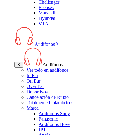
Challenger
Esenses
Marshall
Hyundai
VTA
Audífonos
Audífonos
Ver todo en audífonos
In Ear
On Ear
Over Ear
Deportivos
Cancelación de Ruido
Totalmente Inalámbricos
Marca
Audifonos Sony
Panasonic
Audífonos Bose
JBL