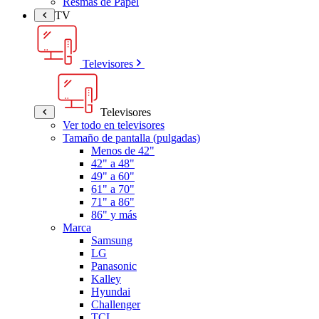
Resmas de Papel
TV
Televisores
Televisores
Ver todo en televisores
Tamaño de pantalla (pulgadas)
Menos de 42"
42" a 48"
49" a 60"
61" a 70"
71" a 86"
86" y más
Marca
Samsung
LG
Panasonic
Kalley
Hyundai
Challenger
TCL