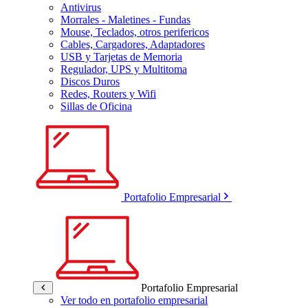
Antivirus
Morrales - Maletines - Fundas
Mouse, Teclados, otros perifericos
Cables, Cargadores, Adaptadores
USB y Tarjetas de Memoria
Regulador, UPS y Multitoma
Discos Duros
Redes, Routers y Wifi
Sillas de Oficina
Portafolio Empresarial
Portafolio Empresarial
Ver todo en portafolio empresarial