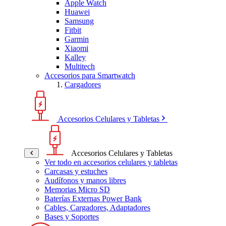
Apple Watch
Huawei
Samsung
Fitbit
Garmin
Xiaomi
Kalley
Multitech
Accesorios para Smartwatch
Cargadores
Accesorios Celulares y Tabletas
Accesorios Celulares y Tabletas
Ver todo en accesorios celulares y tabletas
Carcasas y estuches
Audífonos y manos libres
Memorias Micro SD
Baterías Externas Power Bank
Cables, Cargadores, Adaptadores
Bases y Soportes