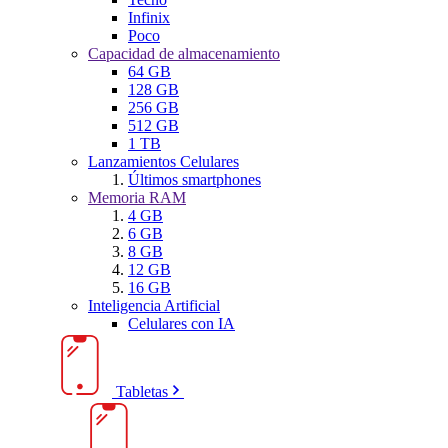
Infinix
Poco
Capacidad de almacenamiento
64 GB
128 GB
256 GB
512 GB
1 TB
Lanzamientos Celulares
Últimos smartphones
Memoria RAM
4 GB
6 GB
8 GB
12 GB
16 GB
Inteligencia Artificial
Celulares con IA
Tabletas