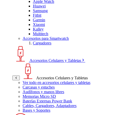
Apple Watch
Huawei
Samsung
Fitbit
Garmin
Xiaomi
Kalley
Multitech
Accesorios para Smartwatch
Cargadores
Accesorios Celulares y Tabletas
Accesorios Celulares y Tabletas
Ver todo en accesorios celulares y tabletas
Carcasas y estuches
Audífonos y manos libres
Memorias Micro SD
Baterías Externas Power Bank
Cables, Cargadores, Adaptadores
Bases y Soportes