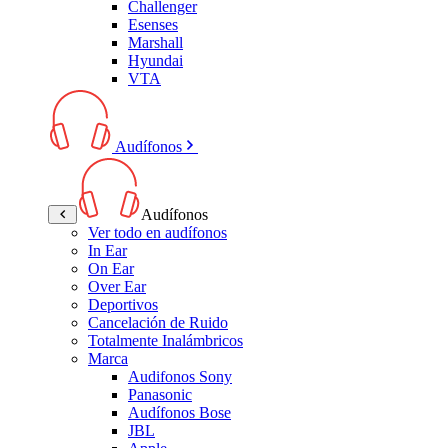
Challenger
Esenses
Marshall
Hyundai
VTA
Audífonos
Audífonos
Ver todo en audífonos
In Ear
On Ear
Over Ear
Deportivos
Cancelación de Ruido
Totalmente Inalámbricos
Marca
Audifonos Sony
Panasonic
Audífonos Bose
JBL