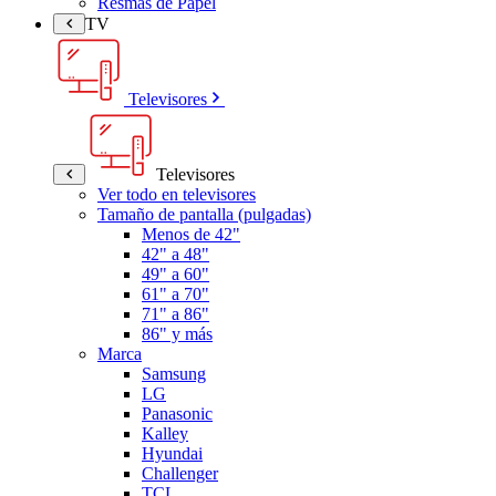
Resmas de Papel
TV
Televisores
Televisores
Ver todo en televisores
Tamaño de pantalla (pulgadas)
Menos de 42"
42" a 48"
49" a 60"
61" a 70"
71" a 86"
86" y más
Marca
Samsung
LG
Panasonic
Kalley
Hyundai
Challenger
TCL