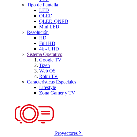
Tipo de Pantalla
LED
OLED
QLED-QNED
Mini LED
Resolución
HD
Full HD
4k - UHD
Sistema Operativo
Google TV
Tizen
Web OS
Roku TV
Características Especiales
Lifestyle
Zona Gamer y TV
Proyectores