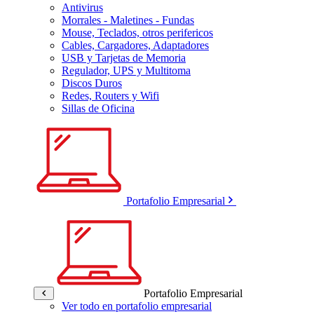
Antivirus
Morrales - Maletines - Fundas
Mouse, Teclados, otros perifericos
Cables, Cargadores, Adaptadores
USB y Tarjetas de Memoria
Regulador, UPS y Multitoma
Discos Duros
Redes, Routers y Wifi
Sillas de Oficina
Portafolio Empresarial
Portafolio Empresarial
Ver todo en portafolio empresarial