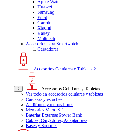
Apple Watch
Huawei
Samsung
Fitbit
Garmin
Xiaomi
Kalley
Multitech
Accesorios para Smartwatch
Cargadores
Accesorios Celulares y Tabletas
Accesorios Celulares y Tabletas
Ver todo en accesorios celulares y tabletas
Carcasas y estuches
Audífonos y manos libres
Memorias Micro SD
Baterías Externas Power Bank
Cables, Cargadores, Adaptadores
Bases y Soportes