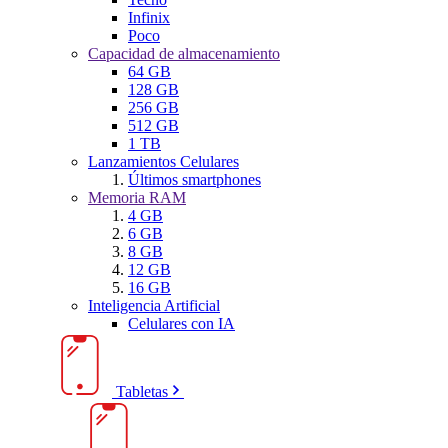
Infinix
Poco
Capacidad de almacenamiento
64 GB
128 GB
256 GB
512 GB
1 TB
Lanzamientos Celulares
Últimos smartphones
Memoria RAM
4 GB
6 GB
8 GB
12 GB
16 GB
Inteligencia Artificial
Celulares con IA
Tabletas