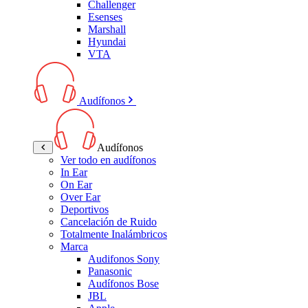
Challenger
Esenses
Marshall
Hyundai
VTA
Audífonos
Audífonos
Ver todo en audífonos
In Ear
On Ear
Over Ear
Deportivos
Cancelación de Ruido
Totalmente Inalámbricos
Marca
Audifonos Sony
Panasonic
Audífonos Bose
JBL