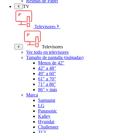
Resmas de Papel
TV
Televisores
Televisores
Ver todo en televisores
Tamaño de pantalla (pulgadas)
Menos de 42"
42" a 48"
49" a 60"
61" a 70"
71" a 86"
86" y más
Marca
Samsung
LG
Panasonic
Kalley
Hyundai
Challenger
TCL