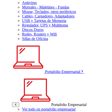
Antivirus
Morrales - Maletines - Fundas
Mouse, Teclados, otros perifericos
Cables, Cargadores, Adaptadores
USB y Tarjetas de Memoria
Regulador, UPS y Multitoma
Discos Duros
Redes, Routers y Wifi
Sillas de Oficina
Portafolio Empresarial
Portafolio Empresarial
Ver todo en portafolio empresarial