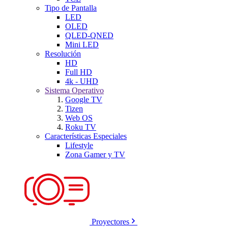
Tipo de Pantalla
LED
OLED
QLED-QNED
Mini LED
Resolución
HD
Full HD
4k - UHD
Sistema Operativo
Google TV
Tizen
Web OS
Roku TV
Características Especiales
Lifestyle
Zona Gamer y TV
Proyectores