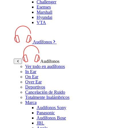
Challenger
Esenses
Marshall
Hyundai
VTA
Audífonos
Audífonos
Ver todo en audífonos
In Ear
On Ear
Over Ear
Deportivos
Cancelación de Ruido
Totalmente Inalámbricos
Marca
Audifonos Sony
Panasonic
Audífonos Bose
JBL