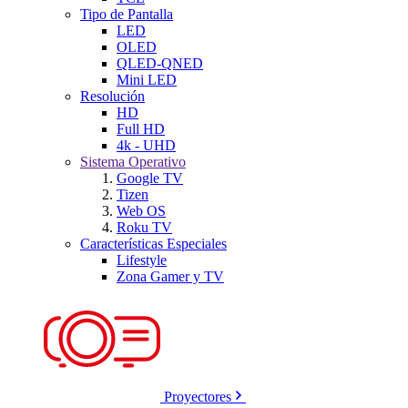
Tipo de Pantalla
LED
OLED
QLED-QNED
Mini LED
Resolución
HD
Full HD
4k - UHD
Sistema Operativo
Google TV
Tizen
Web OS
Roku TV
Características Especiales
Lifestyle
Zona Gamer y TV
Proyectores