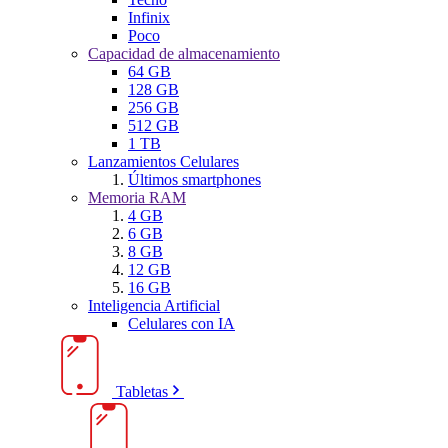
Infinix
Poco
Capacidad de almacenamiento
64 GB
128 GB
256 GB
512 GB
1 TB
Lanzamientos Celulares
Últimos smartphones
Memoria RAM
4 GB
6 GB
8 GB
12 GB
16 GB
Inteligencia Artificial
Celulares con IA
Tabletas