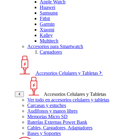
Apple Watch
Huawei
Samsung
Fitbit
Garmin
Xiaomi
Kalley
Multitech
Accesorios para Smartwatch
Cargadores
Accesorios Celulares y Tabletas
Accesorios Celulares y Tabletas
Ver todo en accesorios celulares y tabletas
Carcasas y estuches
Audífonos y manos libres
Memorias Micro SD
Baterías Externas Power Bank
Cables, Cargadores, Adaptadores
Bases y Soportes