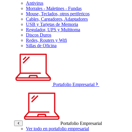
Antivirus
Morrales - Maletines - Fundas
Mouse, Teclados, otros perifericos
Cables, Cargadores, Adaptadores
USB y Tarjetas de Memoria
Regulador, UPS y Multitoma
Discos Duros
Redes, Routers y Wifi
Sillas de Oficina
Portafolio Empresarial
Portafolio Empresarial
Ver todo en portafolio empresarial