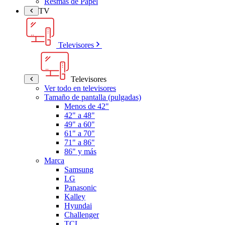
Resmas de Papel
TV
Televisores
Televisores
Ver todo en televisores
Tamaño de pantalla (pulgadas)
Menos de 42"
42" a 48"
49" a 60"
61" a 70"
71" a 86"
86" y más
Marca
Samsung
LG
Panasonic
Kalley
Hyundai
Challenger
TCL