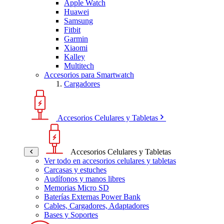
Apple Watch
Huawei
Samsung
Fitbit
Garmin
Xiaomi
Kalley
Multitech
Accesorios para Smartwatch
Cargadores
Accesorios Celulares y Tabletas
Accesorios Celulares y Tabletas
Ver todo en accesorios celulares y tabletas
Carcasas y estuches
Audífonos y manos libres
Memorias Micro SD
Baterías Externas Power Bank
Cables, Cargadores, Adaptadores
Bases y Soportes