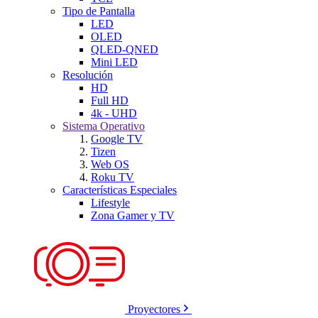
Tipo de Pantalla
LED
OLED
QLED-QNED
Mini LED
Resolución
HD
Full HD
4k - UHD
Sistema Operativo
Google TV
Tizen
Web OS
Roku TV
Características Especiales
Lifestyle
Zona Gamer y TV
Proyectores