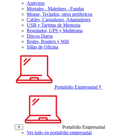
Antivirus
Morrales - Maletines - Fundas
Mouse, Teclados, otros perifericos
Cables, Cargadores, Adaptadores
USB y Tarjetas de Memoria
Regulador, UPS y Multitoma
Discos Duros
Redes, Routers y Wifi
Sillas de Oficina
Portafolio Empresarial
Portafolio Empresarial
Ver todo en portafolio empresarial