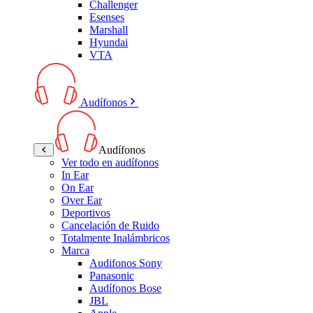
Challenger
Esenses
Marshall
Hyundai
VTA
Audífonos
Audífonos
Ver todo en audífonos
In Ear
On Ear
Over Ear
Deportivos
Cancelación de Ruido
Totalmente Inalámbricos
Marca
Audifonos Sony
Panasonic
Audífonos Bose
JBL