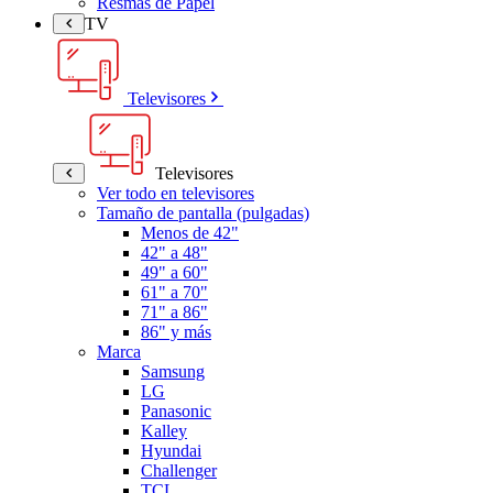
Resmas de Papel
TV
Televisores
Televisores
Ver todo en televisores
Tamaño de pantalla (pulgadas)
Menos de 42"
42" a 48"
49" a 60"
61" a 70"
71" a 86"
86" y más
Marca
Samsung
LG
Panasonic
Kalley
Hyundai
Challenger
TCL