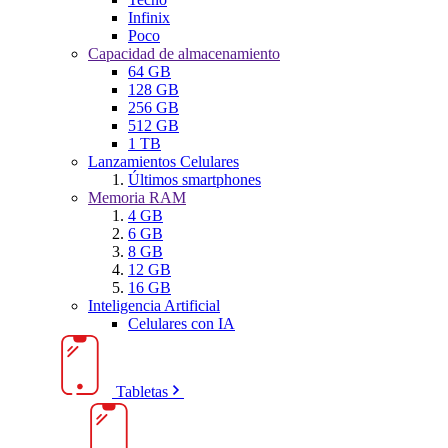
Infinix
Poco
Capacidad de almacenamiento
64 GB
128 GB
256 GB
512 GB
1 TB
Lanzamientos Celulares
Últimos smartphones
Memoria RAM
4 GB
6 GB
8 GB
12 GB
16 GB
Inteligencia Artificial
Celulares con IA
Tabletas