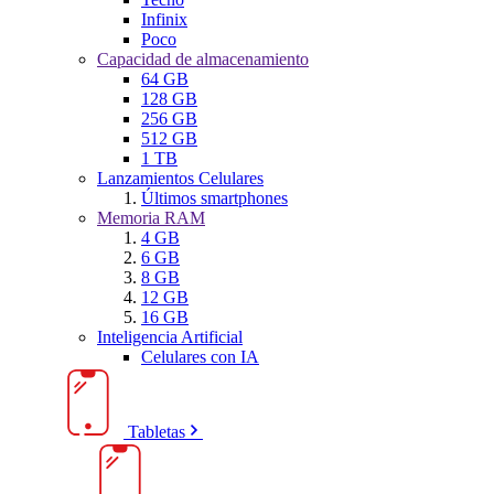
Infinix
Poco
Capacidad de almacenamiento
64 GB
128 GB
256 GB
512 GB
1 TB
Lanzamientos Celulares
Últimos smartphones
Memoria RAM
4 GB
6 GB
8 GB
12 GB
16 GB
Inteligencia Artificial
Celulares con IA
Tabletas