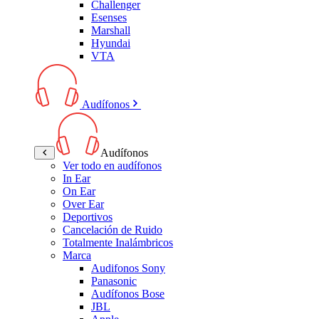
Challenger
Esenses
Marshall
Hyundai
VTA
Audífonos
Audífonos
Ver todo en audífonos
In Ear
On Ear
Over Ear
Deportivos
Cancelación de Ruido
Totalmente Inalámbricos
Marca
Audifonos Sony
Panasonic
Audífonos Bose
JBL