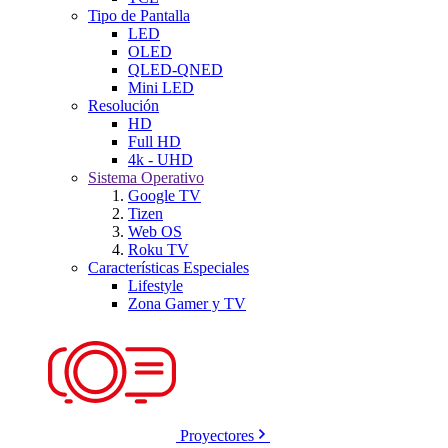
Tipo de Pantalla
LED
OLED
QLED-QNED
Mini LED
Resolución
HD
Full HD
4k - UHD
Sistema Operativo
Google TV
Tizen
Web OS
Roku TV
Características Especiales
Lifestyle
Zona Gamer y TV
Proyectores