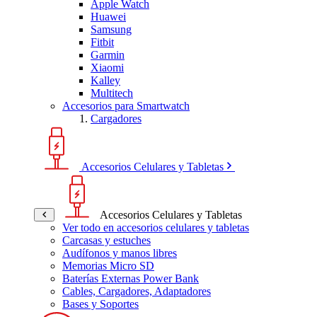
Apple Watch
Huawei
Samsung
Fitbit
Garmin
Xiaomi
Kalley
Multitech
Accesorios para Smartwatch
Cargadores
Accesorios Celulares y Tabletas
Accesorios Celulares y Tabletas
Ver todo en accesorios celulares y tabletas
Carcasas y estuches
Audífonos y manos libres
Memorias Micro SD
Baterías Externas Power Bank
Cables, Cargadores, Adaptadores
Bases y Soportes