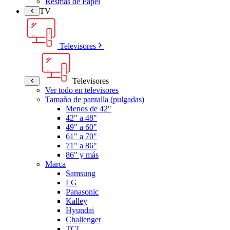
Resmas de Papel
TV
Televisores
Televisores
Ver todo en televisores
Tamaño de pantalla (pulgadas)
Menos de 42"
42" a 48"
49" a 60"
61" a 70"
71" a 86"
86" y más
Marca
Samsung
LG
Panasonic
Kalley
Hyundai
Challenger
TCL