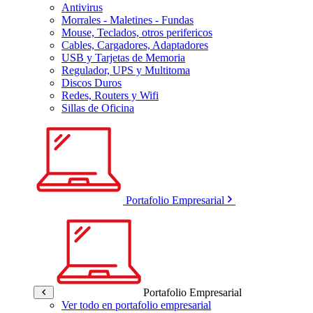
Antivirus
Morrales - Maletines - Fundas
Mouse, Teclados, otros perifericos
Cables, Cargadores, Adaptadores
USB y Tarjetas de Memoria
Regulador, UPS y Multitoma
Discos Duros
Redes, Routers y Wifi
Sillas de Oficina
Portafolio Empresarial
Portafolio Empresarial
Ver todo en portafolio empresarial