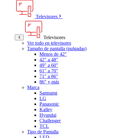
Televisores
Televisores
Ver todo en televisores
Tamaño de pantalla (pulgadas)
Menos de 42"
42" a 48"
49" a 60"
61" a 70"
71" a 86"
86" y más
Marca
Samsung
LG
Panasonic
Kalley
Hyundai
Challenger
TCL
Tipo de Pantalla
LED