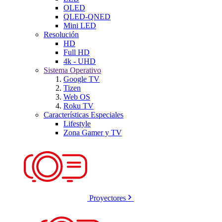
OLED
QLED-QNED
Mini LED
Resolución
HD
Full HD
4k - UHD
Sistema Operativo
Google TV
Tizen
Web OS
Roku TV
Características Especiales
Lifestyle
Zona Gamer y TV
Proyectores