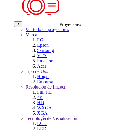
Proyectores
Ver todo en proyectores
Marca
LG
Epson
Samsung
VTA
Predator
Acer
Tipo de Uso
Hogar
Empresa
Resolución de Imagen
Full HD
4K
HD
WXGA
XGA
Tecnología de Visualización
LCD
LED