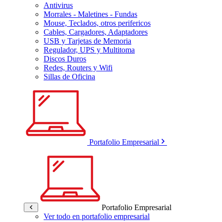
Antivirus
Morrales - Maletines - Fundas
Mouse, Teclados, otros perifericos
Cables, Cargadores, Adaptadores
USB y Tarjetas de Memoria
Regulador, UPS y Multitoma
Discos Duros
Redes, Routers y Wifi
Sillas de Oficina
Portafolio Empresarial
Portafolio Empresarial
Ver todo en portafolio empresarial