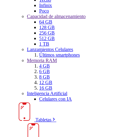
Infinix
Poco
Capacidad de almacenamiento
64 GB
128 GB
256 GB
512 GB
1 TB
Lanzamientos Celulares
Últimos smartphones
Memoria RAM
4 GB
6 GB
8 GB
12 GB
16 GB
Inteligencia Artificial
Celulares con IA
Tabletas