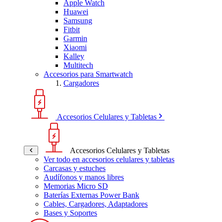
Apple Watch
Huawei
Samsung
Fitbit
Garmin
Xiaomi
Kalley
Multitech
Accesorios para Smartwatch
Cargadores
Accesorios Celulares y Tabletas
Accesorios Celulares y Tabletas
Ver todo en accesorios celulares y tabletas
Carcasas y estuches
Audífonos y manos libres
Memorias Micro SD
Baterías Externas Power Bank
Cables, Cargadores, Adaptadores
Bases y Soportes