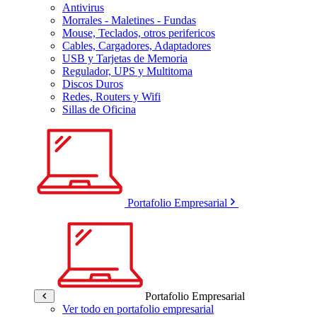
Antivirus
Morrales - Maletines - Fundas
Mouse, Teclados, otros perifericos
Cables, Cargadores, Adaptadores
USB y Tarjetas de Memoria
Regulador, UPS y Multitoma
Discos Duros
Redes, Routers y Wifi
Sillas de Oficina
Portafolio Empresarial
Portafolio Empresarial
Ver todo en portafolio empresarial