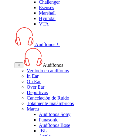
Challenger
Esenses
Marshall
Hyundai
VTA
Audífonos
Audífonos
Ver todo en audífonos
In Ear
On Ear
Over Ear
Deportivos
Cancelación de Ruido
Totalmente Inalámbricos
Marca
Audifonos Sony
Panasonic
Audífonos Bose
JBL