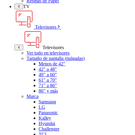
Resmas de Papel
TV
Televisores
Televisores
Ver todo en televisores
Tamaño de pantalla (pulgadas)
Menos de 42"
42" a 48"
49" a 60"
61" a 70"
71" a 86"
86" y más
Marca
Samsung
LG
Panasonic
Kalley
Hyundai
Challenger
TCL