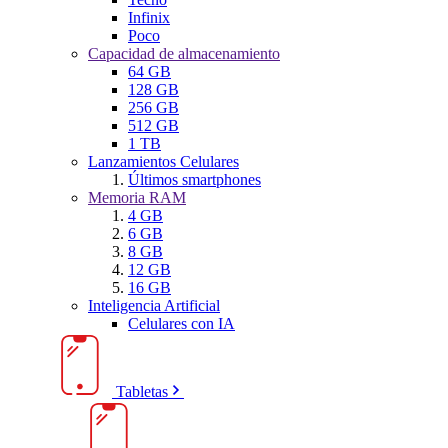
Infinix
Poco
Capacidad de almacenamiento
64 GB
128 GB
256 GB
512 GB
1 TB
Lanzamientos Celulares
Últimos smartphones
Memoria RAM
4 GB
6 GB
8 GB
12 GB
16 GB
Inteligencia Artificial
Celulares con IA
Tabletas