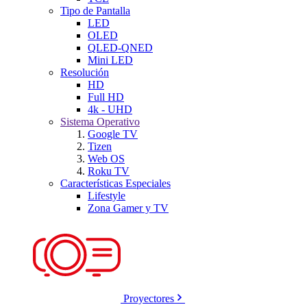
Tipo de Pantalla
LED
OLED
QLED-QNED
Mini LED
Resolución
HD
Full HD
4k - UHD
Sistema Operativo
Google TV
Tizen
Web OS
Roku TV
Características Especiales
Lifestyle
Zona Gamer y TV
Proyectores