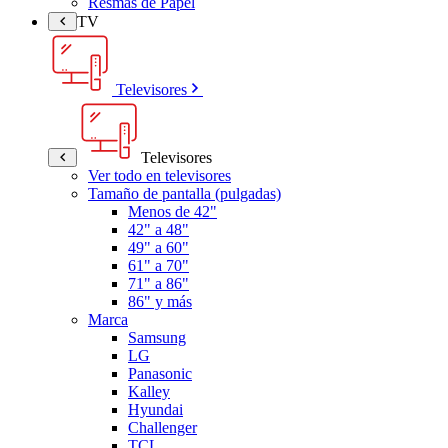
Resmas de Papel
TV
Televisores
Televisores
Ver todo en televisores
Tamaño de pantalla (pulgadas)
Menos de 42"
42" a 48"
49" a 60"
61" a 70"
71" a 86"
86" y más
Marca
Samsung
LG
Panasonic
Kalley
Hyundai
Challenger
TCL