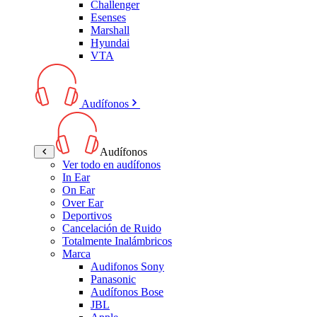
Challenger
Esenses
Marshall
Hyundai
VTA
Audífonos
Audífonos
Ver todo en audífonos
In Ear
On Ear
Over Ear
Deportivos
Cancelación de Ruido
Totalmente Inalámbricos
Marca
Audifonos Sony
Panasonic
Audífonos Bose
JBL