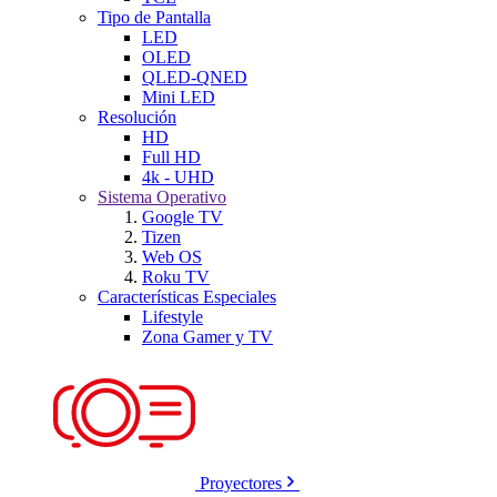
Tipo de Pantalla
LED
OLED
QLED-QNED
Mini LED
Resolución
HD
Full HD
4k - UHD
Sistema Operativo
Google TV
Tizen
Web OS
Roku TV
Características Especiales
Lifestyle
Zona Gamer y TV
Proyectores