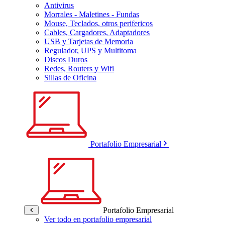
Antivirus
Morrales - Maletines - Fundas
Mouse, Teclados, otros perifericos
Cables, Cargadores, Adaptadores
USB y Tarjetas de Memoria
Regulador, UPS y Multitoma
Discos Duros
Redes, Routers y Wifi
Sillas de Oficina
Portafolio Empresarial
Portafolio Empresarial
Ver todo en portafolio empresarial