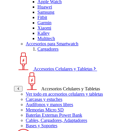
Apple Watch
Huawei
Samsung
Fitbit
Garmin
Xiaomi
Kalley
Multitech
Accesorios para Smartwatch
Cargadores
Accesorios Celulares y Tabletas
Accesorios Celulares y Tabletas
Ver todo en accesorios celulares y tabletas
Carcasas y estuches
Audífonos y manos libres
Memorias Micro SD
Baterías Externas Power Bank
Cables, Cargadores, Adaptadores
Bases y Soportes