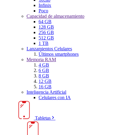
Infinix
Poco
Capacidad de almacenamiento
64 GB
128 GB
256 GB
512 GB
1 TB
Lanzamientos Celulares
Últimos smartphones
Memoria RAM
4 GB
6 GB
8 GB
12 GB
16 GB
Inteligencia Artificial
Celulares con IA
Tabletas