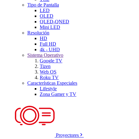
Tipo de Pantalla
LED
OLED
QLED-QNED
Mini LED
Resolución
HD
Full HD
4k - UHD
Sistema Operativo
Google TV
Tizen
Web OS
Roku TV
Características Especiales
Lifestyle
Zona Gamer y TV
Proyectores