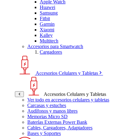
Apple Watch
Huawei
Samsung
Fitbit
Garmin
Xiaomi
Kalley
Multitech
Accesorios para Smartwatch
Cargadores
Accesorios Celulares y Tabletas
Accesorios Celulares y Tabletas
Ver todo en accesorios celulares y tabletas
Carcasas y estuches
Audífonos y manos libres
Memorias Micro SD
Baterías Externas Power Bank
Cables, Cargadores, Adaptadores
Bases y Soportes