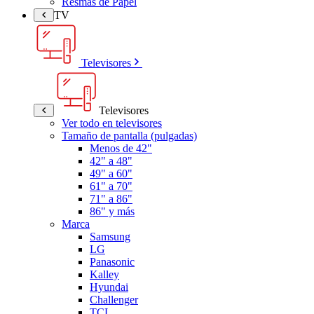
Resmas de Papel
TV
Televisores
Televisores
Ver todo en televisores
Tamaño de pantalla (pulgadas)
Menos de 42"
42" a 48"
49" a 60"
61" a 70"
71" a 86"
86" y más
Marca
Samsung
LG
Panasonic
Kalley
Hyundai
Challenger
TCL