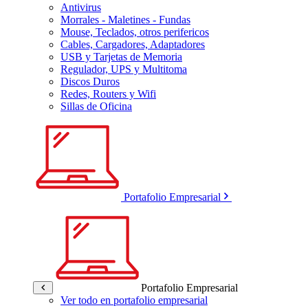
Antivirus
Morrales - Maletines - Fundas
Mouse, Teclados, otros perifericos
Cables, Cargadores, Adaptadores
USB y Tarjetas de Memoria
Regulador, UPS y Multitoma
Discos Duros
Redes, Routers y Wifi
Sillas de Oficina
Portafolio Empresarial
Portafolio Empresarial
Ver todo en portafolio empresarial