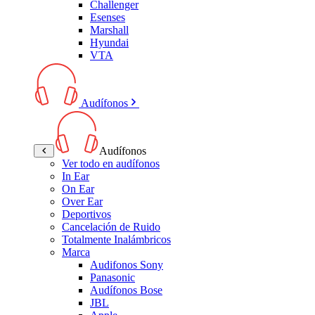
Challenger
Esenses
Marshall
Hyundai
VTA
Audífonos
Audífonos
Ver todo en audífonos
In Ear
On Ear
Over Ear
Deportivos
Cancelación de Ruido
Totalmente Inalámbricos
Marca
Audifonos Sony
Panasonic
Audífonos Bose
JBL