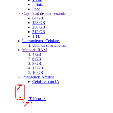
Infinix
Poco
Capacidad de almacenamiento
64 GB
128 GB
256 GB
512 GB
1 TB
Lanzamientos Celulares
Últimos smartphones
Memoria RAM
4 GB
6 GB
8 GB
12 GB
16 GB
Inteligencia Artificial
Celulares con IA
Tabletas