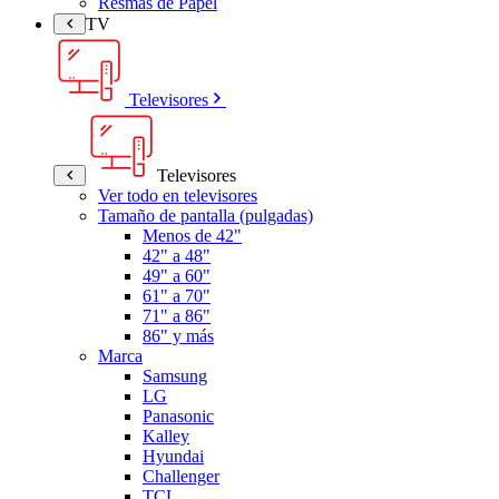
Resmas de Papel
TV
Televisores
Televisores
Ver todo en televisores
Tamaño de pantalla (pulgadas)
Menos de 42"
42" a 48"
49" a 60"
61" a 70"
71" a 86"
86" y más
Marca
Samsung
LG
Panasonic
Kalley
Hyundai
Challenger
TCL