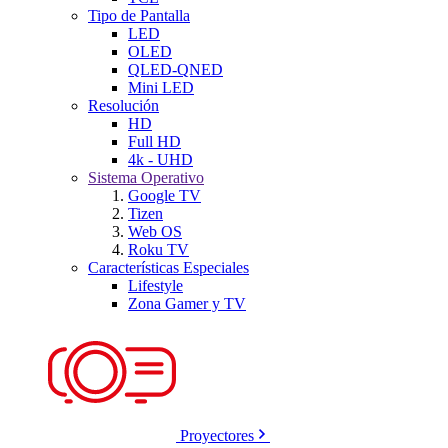
Tipo de Pantalla
LED
OLED
QLED-QNED
Mini LED
Resolución
HD
Full HD
4k - UHD
Sistema Operativo
Google TV
Tizen
Web OS
Roku TV
Características Especiales
Lifestyle
Zona Gamer y TV
Proyectores