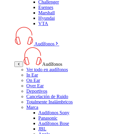
Challenger
Esenses
Marshall
Hyundai
VTA
Audífonos
Audífonos
Ver todo en audífonos
In Ear
On Ear
Over Ear
Deportivos
Cancelación de Ruido
Totalmente Inalámbricos
Marca
Audifonos Sony
Panasonic
Audífonos Bose
JBL