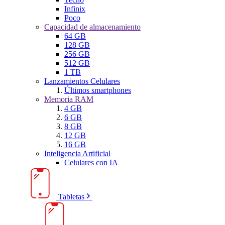
Infinix
Poco
Capacidad de almacenamiento
64 GB
128 GB
256 GB
512 GB
1 TB
Lanzamientos Celulares
Últimos smartphones
Memoria RAM
4 GB
6 GB
8 GB
12 GB
16 GB
Inteligencia Artificial
Celulares con IA
Tabletas