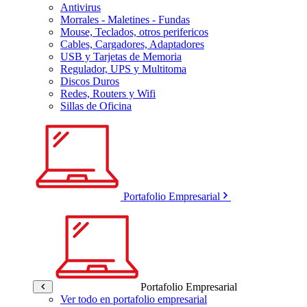
Antivirus
Morrales - Maletines - Fundas
Mouse, Teclados, otros perifericos
Cables, Cargadores, Adaptadores
USB y Tarjetas de Memoria
Regulador, UPS y Multitoma
Discos Duros
Redes, Routers y Wifi
Sillas de Oficina
Portafolio Empresarial
Portafolio Empresarial
Ver todo en portafolio empresarial