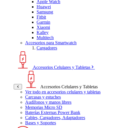
Apple Watch
Huawei
Samsung
Fitbit
Garmin
Xiaomi
Kalley
Multitech
Accesorios para Smartwatch
Cargadores
Accesorios Celulares y Tabletas
Accesorios Celulares y Tabletas
Ver todo en accesorios celulares y tabletas
Carcasas y estuches
Audífonos y manos libres
Memorias Micro SD
Baterías Externas Power Bank
Cables, Cargadores, Adaptadores
Bases y Soportes