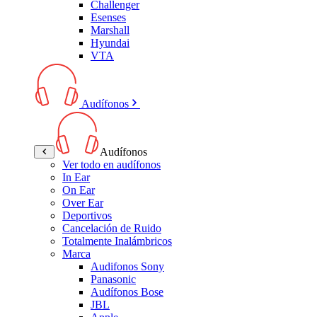
Challenger
Esenses
Marshall
Hyundai
VTA
Audífonos
Audífonos
Ver todo en audífonos
In Ear
On Ear
Over Ear
Deportivos
Cancelación de Ruido
Totalmente Inalámbricos
Marca
Audifonos Sony
Panasonic
Audífonos Bose
JBL