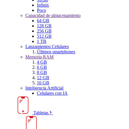
Infinix
Poco
Capacidad de almacenamiento
64 GB
128 GB
256 GB
512 GB
1 TB
Lanzamientos Celulares
Últimos smartphones
Memoria RAM
4 GB
6 GB
8 GB
12 GB
16 GB
Inteligencia Artificial
Celulares con IA
Tabletas