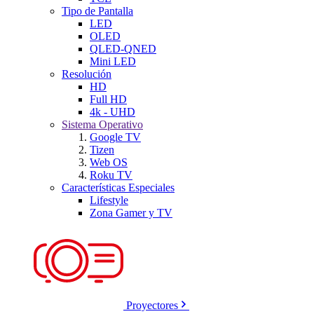
Tipo de Pantalla
LED
OLED
QLED-QNED
Mini LED
Resolución
HD
Full HD
4k - UHD
Sistema Operativo
Google TV
Tizen
Web OS
Roku TV
Características Especiales
Lifestyle
Zona Gamer y TV
Proyectores