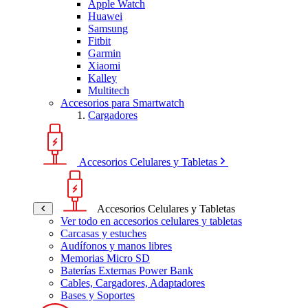
Apple Watch
Huawei
Samsung
Fitbit
Garmin
Xiaomi
Kalley
Multitech
Accesorios para Smartwatch
Cargadores
Accesorios Celulares y Tabletas
Accesorios Celulares y Tabletas
Ver todo en accesorios celulares y tabletas
Carcasas y estuches
Audífonos y manos libres
Memorias Micro SD
Baterías Externas Power Bank
Cables, Cargadores, Adaptadores
Bases y Soportes