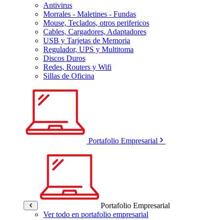
Antivirus
Morrales - Maletines - Fundas
Mouse, Teclados, otros perifericos
Cables, Cargadores, Adaptadores
USB y Tarjetas de Memoria
Regulador, UPS y Multitoma
Discos Duros
Redes, Routers y Wifi
Sillas de Oficina
Portafolio Empresarial
Portafolio Empresarial
Ver todo en portafolio empresarial