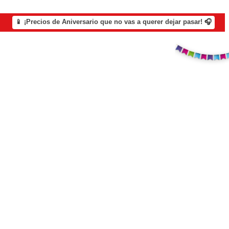
📱 ¡Precios de Aniversario que no vas a querer dejar pasar! 🎧