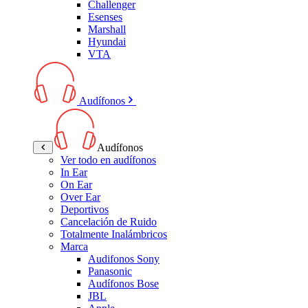
Challenger
Esenses
Marshall
Hyundai
VTA
Audífonos
Audífonos
Ver todo en audífonos
In Ear
On Ear
Over Ear
Deportivos
Cancelación de Ruido
Totalmente Inalámbricos
Marca
Audifonos Sony
Panasonic
Audífonos Bose
JBL