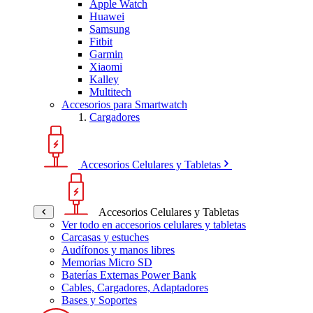
Apple Watch
Huawei
Samsung
Fitbit
Garmin
Xiaomi
Kalley
Multitech
Accesorios para Smartwatch
Cargadores
Accesorios Celulares y Tabletas
Accesorios Celulares y Tabletas
Ver todo en accesorios celulares y tabletas
Carcasas y estuches
Audífonos y manos libres
Memorias Micro SD
Baterías Externas Power Bank
Cables, Cargadores, Adaptadores
Bases y Soportes