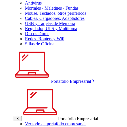
Antivirus
Morrales - Maletines - Fundas
Mouse, Teclados, otros perifericos
Cables, Cargadores, Adaptadores
USB y Tarjetas de Memoria
Regulador, UPS y Multitoma
Discos Duros
Redes, Routers y Wifi
Sillas de Oficina
Portafolio Empresarial
Portafolio Empresarial
Ver todo en portafolio empresarial