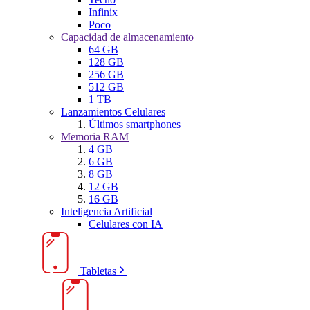
Infinix
Poco
Capacidad de almacenamiento
64 GB
128 GB
256 GB
512 GB
1 TB
Lanzamientos Celulares
Últimos smartphones
Memoria RAM
4 GB
6 GB
8 GB
12 GB
16 GB
Inteligencia Artificial
Celulares con IA
Tabletas