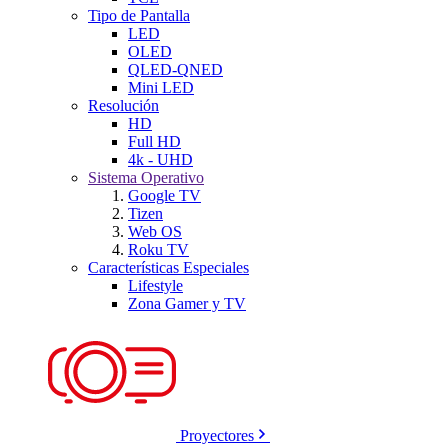
Tipo de Pantalla
LED
OLED
QLED-QNED
Mini LED
Resolución
HD
Full HD
4k - UHD
Sistema Operativo
Google TV
Tizen
Web OS
Roku TV
Características Especiales
Lifestyle
Zona Gamer y TV
Proyectores