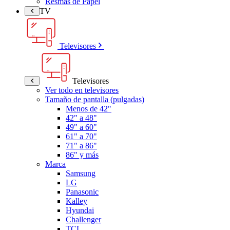
Resmas de Papel
TV
Televisores
Televisores
Ver todo en televisores
Tamaño de pantalla (pulgadas)
Menos de 42"
42" a 48"
49" a 60"
61" a 70"
71" a 86"
86" y más
Marca
Samsung
LG
Panasonic
Kalley
Hyundai
Challenger
TCL