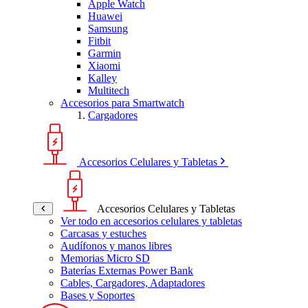
Apple Watch
Huawei
Samsung
Fitbit
Garmin
Xiaomi
Kalley
Multitech
Accesorios para Smartwatch
Cargadores
Accesorios Celulares y Tabletas
Accesorios Celulares y Tabletas
Ver todo en accesorios celulares y tabletas
Carcasas y estuches
Audífonos y manos libres
Memorias Micro SD
Baterías Externas Power Bank
Cables, Cargadores, Adaptadores
Bases y Soportes