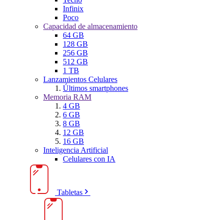
Infinix
Poco
Capacidad de almacenamiento
64 GB
128 GB
256 GB
512 GB
1 TB
Lanzamientos Celulares
Últimos smartphones
Memoria RAM
4 GB
6 GB
8 GB
12 GB
16 GB
Inteligencia Artificial
Celulares con IA
Tabletas