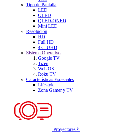
Tipo de Pantalla
LED
OLED
QLED-QNED
Mini LED
Resolución
HD
Full HD
4k - UHD
Sistema Operativo
Google TV
Tizen
Web OS
Roku TV
Características Especiales
Lifestyle
Zona Gamer y TV
Proyectores