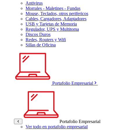
Antivirus
Morrales - Maletines - Fundas
Mouse, Teclados, otros perifericos
Cables, Cargadores, Adaptadores
USB y Tarjetas de Memoria
Regulador, UPS y Multitoma
Discos Duros
Redes, Routers y Wifi
Sillas de Oficina
Portafolio Empresarial
Portafolio Empresarial
Ver todo en portafolio empresarial