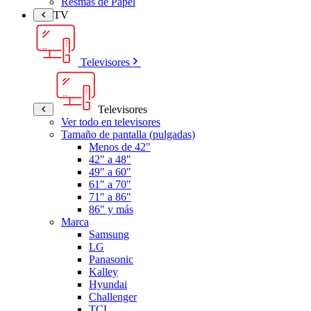
Resmas de Papel
TV
Televisores
Televisores
Ver todo en televisores
Tamaño de pantalla (pulgadas)
Menos de 42"
42" a 48"
49" a 60"
61" a 70"
71" a 86"
86" y más
Marca
Samsung
LG
Panasonic
Kalley
Hyundai
Challenger
TCL