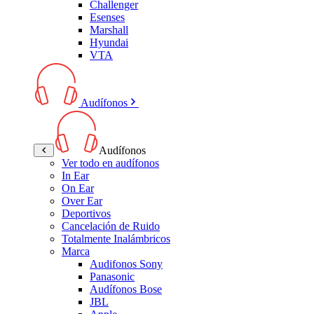
Challenger
Esenses
Marshall
Hyundai
VTA
Audífonos
Audífonos
Ver todo en audífonos
In Ear
On Ear
Over Ear
Deportivos
Cancelación de Ruido
Totalmente Inalámbricos
Marca
Audifonos Sony
Panasonic
Audífonos Bose
JBL