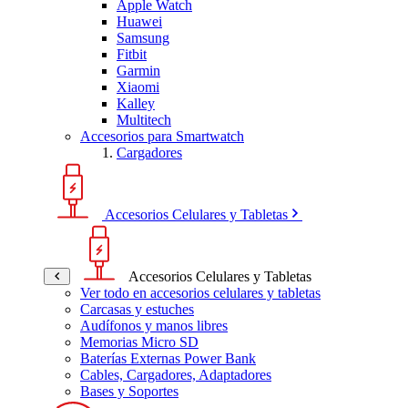
Apple Watch
Huawei
Samsung
Fitbit
Garmin
Xiaomi
Kalley
Multitech
Accesorios para Smartwatch
Cargadores
Accesorios Celulares y Tabletas
Accesorios Celulares y Tabletas
Ver todo en accesorios celulares y tabletas
Carcasas y estuches
Audífonos y manos libres
Memorias Micro SD
Baterías Externas Power Bank
Cables, Cargadores, Adaptadores
Bases y Soportes