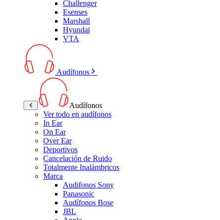
Challenger
Esenses
Marshall
Hyundai
VTA
Audífonos
Audífonos
Ver todo en audífonos
In Ear
On Ear
Over Ear
Deportivos
Cancelación de Ruido
Totalmente Inalámbricos
Marca
Audifonos Sony
Panasonic
Audífonos Bose
JBL