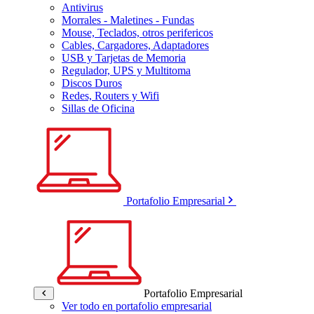
Antivirus
Morrales - Maletines - Fundas
Mouse, Teclados, otros perifericos
Cables, Cargadores, Adaptadores
USB y Tarjetas de Memoria
Regulador, UPS y Multitoma
Discos Duros
Redes, Routers y Wifi
Sillas de Oficina
Portafolio Empresarial
Portafolio Empresarial
Ver todo en portafolio empresarial