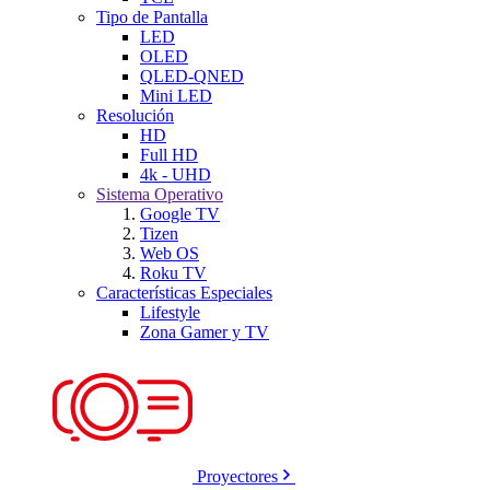
Tipo de Pantalla
LED
OLED
QLED-QNED
Mini LED
Resolución
HD
Full HD
4k - UHD
Sistema Operativo
Google TV
Tizen
Web OS
Roku TV
Características Especiales
Lifestyle
Zona Gamer y TV
Proyectores