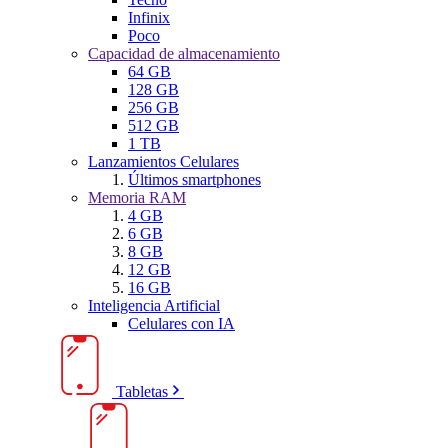
Infinix
Poco
Capacidad de almacenamiento
64 GB
128 GB
256 GB
512 GB
1 TB
Lanzamientos Celulares
Últimos smartphones
Memoria RAM
4 GB
6 GB
8 GB
12 GB
16 GB
Inteligencia Artificial
Celulares con IA
Tabletas