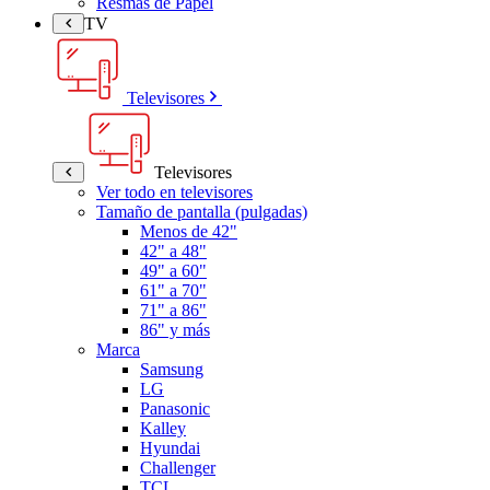
Resmas de Papel
TV
Televisores
Televisores
Ver todo en televisores
Tamaño de pantalla (pulgadas)
Menos de 42"
42" a 48"
49" a 60"
61" a 70"
71" a 86"
86" y más
Marca
Samsung
LG
Panasonic
Kalley
Hyundai
Challenger
TCL