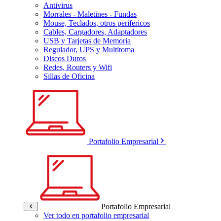
Antivirus
Morrales - Maletines - Fundas
Mouse, Teclados, otros perifericos
Cables, Cargadores, Adaptadores
USB y Tarjetas de Memoria
Regulador, UPS y Multitoma
Discos Duros
Redes, Routers y Wifi
Sillas de Oficina
Portafolio Empresarial
Portafolio Empresarial
Ver todo en portafolio empresarial