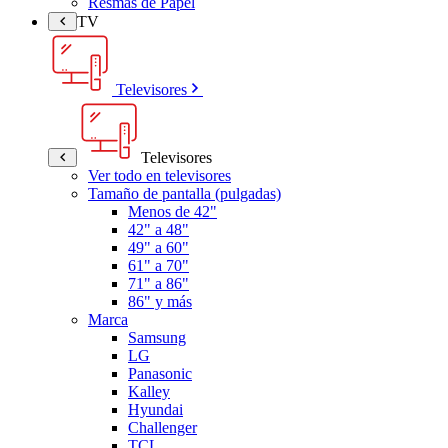
Resmas de Papel
TV
Televisores
Televisores
Ver todo en televisores
Tamaño de pantalla (pulgadas)
Menos de 42"
42" a 48"
49" a 60"
61" a 70"
71" a 86"
86" y más
Marca
Samsung
LG
Panasonic
Kalley
Hyundai
Challenger
TCL