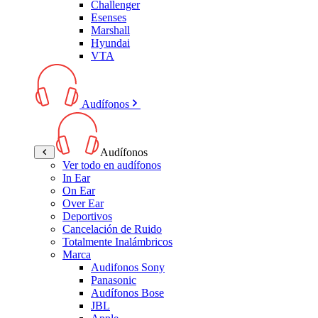
Challenger
Esenses
Marshall
Hyundai
VTA
Audífonos
Audífonos
Ver todo en audífonos
In Ear
On Ear
Over Ear
Deportivos
Cancelación de Ruido
Totalmente Inalámbricos
Marca
Audifonos Sony
Panasonic
Audífonos Bose
JBL