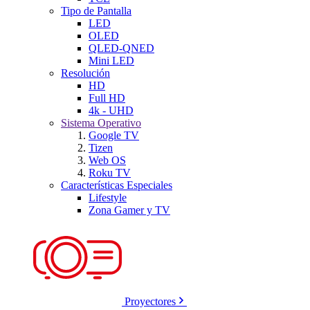
Tipo de Pantalla
LED
OLED
QLED-QNED
Mini LED
Resolución
HD
Full HD
4k - UHD
Sistema Operativo
Google TV
Tizen
Web OS
Roku TV
Características Especiales
Lifestyle
Zona Gamer y TV
Proyectores