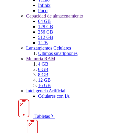
Infinix
Poco
Capacidad de almacenamiento
64 GB
128 GB
256 GB
512 GB
1 TB
Lanzamientos Celulares
Últimos smartphones
Memoria RAM
4 GB
6 GB
8 GB
12 GB
16 GB
Inteligencia Artificial
Celulares con IA
Tabletas