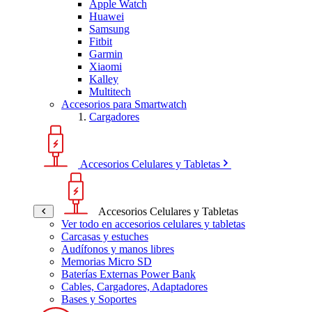
Apple Watch
Huawei
Samsung
Fitbit
Garmin
Xiaomi
Kalley
Multitech
Accesorios para Smartwatch
Cargadores
Accesorios Celulares y Tabletas
Accesorios Celulares y Tabletas
Ver todo en accesorios celulares y tabletas
Carcasas y estuches
Audífonos y manos libres
Memorias Micro SD
Baterías Externas Power Bank
Cables, Cargadores, Adaptadores
Bases y Soportes