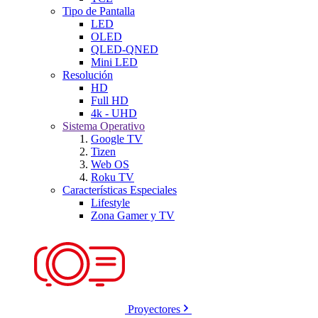
Tipo de Pantalla
LED
OLED
QLED-QNED
Mini LED
Resolución
HD
Full HD
4k - UHD
Sistema Operativo
Google TV
Tizen
Web OS
Roku TV
Características Especiales
Lifestyle
Zona Gamer y TV
Proyectores