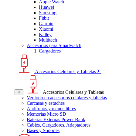
Apple Watch
Huawei
Samsung
Fitbit
Garmin
Xiaomi
Kalley
Multitech
Accesorios para Smartwatch
Cargadores
Accesorios Celulares y Tabletas
Accesorios Celulares y Tabletas
Ver todo en accesorios celulares y tabletas
Carcasas y estuches
Audífonos y manos libres
Memorias Micro SD
Baterías Externas Power Bank
Cables, Cargadores, Adaptadores
Bases y Soportes