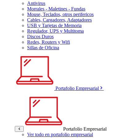
Antivirus
Morrales - Maletines - Fundas
Mouse, Teclados, otros perifericos
Cables, Cargadores, Adaptadores
USB y Tarjetas de Memoria
Regulador, UPS y Multitoma
Discos Duros
Redes, Routers y Wifi
Sillas de Oficina
Portafolio Empresarial
Portafolio Empresarial
Ver todo en portafolio empresarial