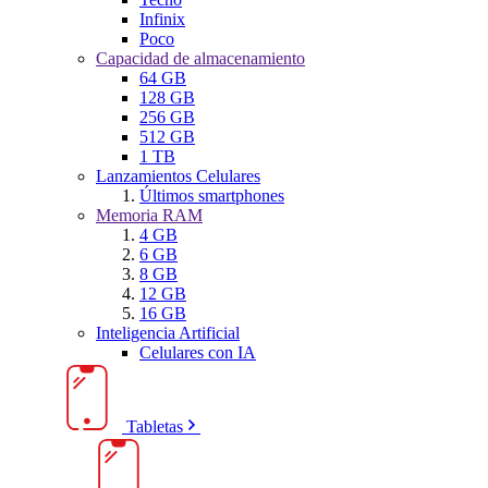
Infinix
Poco
Capacidad de almacenamiento
64 GB
128 GB
256 GB
512 GB
1 TB
Lanzamientos Celulares
Últimos smartphones
Memoria RAM
4 GB
6 GB
8 GB
12 GB
16 GB
Inteligencia Artificial
Celulares con IA
Tabletas