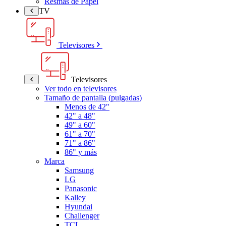
Resmas de Papel
TV
Televisores
Televisores
Ver todo en televisores
Tamaño de pantalla (pulgadas)
Menos de 42"
42" a 48"
49" a 60"
61" a 70"
71" a 86"
86" y más
Marca
Samsung
LG
Panasonic
Kalley
Hyundai
Challenger
TCL