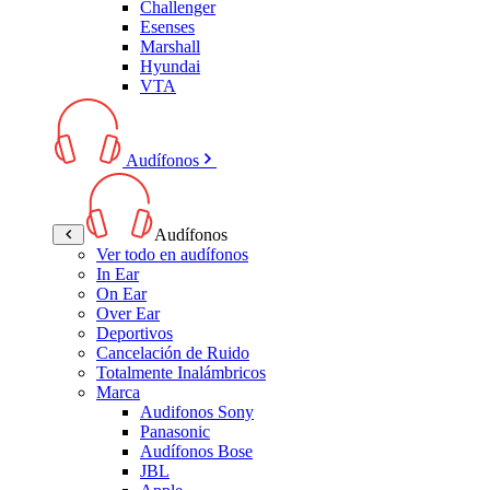
Challenger
Esenses
Marshall
Hyundai
VTA
Audífonos
Audífonos
Ver todo en audífonos
In Ear
On Ear
Over Ear
Deportivos
Cancelación de Ruido
Totalmente Inalámbricos
Marca
Audifonos Sony
Panasonic
Audífonos Bose
JBL