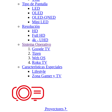
Tipo de Pantalla
LED
OLED
QLED-QNED
Mini LED
Resolución
HD
Full HD
4k - UHD
Sistema Operativo
Google TV
Tizen
Web OS
Roku TV
Características Especiales
Lifestyle
Zona Gamer y TV
Proyectores