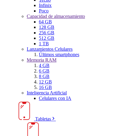
Infinix
Poco
Capacidad de almacenamiento
64 GB
128 GB
256 GB
512 GB
1 TB
Lanzamientos Celulares
Últimos smartphones
Memoria RAM
4 GB
6 GB
8 GB
12 GB
16 GB
Inteligencia Artificial
Celulares con IA
Tabletas