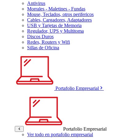
Antivirus
Morrales - Maletines - Fundas
Mouse, Teclados, otros perifericos
Cables, Cargadores, Adaptadores
USB y Tarjetas de Memoria
Regulador, UPS y Multitoma
Discos Duros
Redes, Routers y Wifi
Sillas de Oficina
Portafolio Empresarial
Portafolio Empresarial
Ver todo en portafolio empresarial