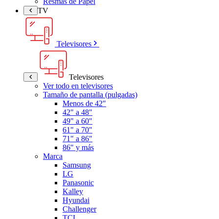
Resmas de Papel
TV
Televisores
Televisores
Ver todo en televisores
Tamaño de pantalla (pulgadas)
Menos de 42"
42" a 48"
49" a 60"
61" a 70"
71" a 86"
86" y más
Marca
Samsung
LG
Panasonic
Kalley
Hyundai
Challenger
TCL