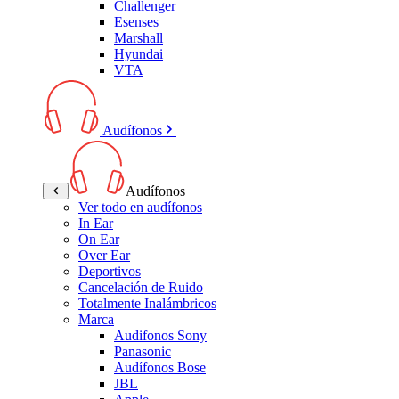
Challenger
Esenses
Marshall
Hyundai
VTA
Audífonos
Audífonos
Ver todo en audífonos
In Ear
On Ear
Over Ear
Deportivos
Cancelación de Ruido
Totalmente Inalámbricos
Marca
Audifonos Sony
Panasonic
Audífonos Bose
JBL