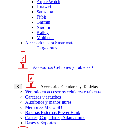
Apple Watch
Huawei
Samsung
Fitbit
Garmin
Xiaomi
Kalley
Multitech
Accesorios para Smartwatch
Cargadores
Accesorios Celulares y Tabletas
Accesorios Celulares y Tabletas
Ver todo en accesorios celulares y tabletas
Carcasas y estuches
Audífonos y manos libres
Memorias Micro SD
Baterías Externas Power Bank
Cables, Cargadores, Adaptadores
Bases y Soportes