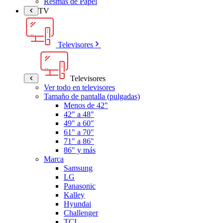
Resmas de Papel
TV
Televisores
Televisores
Ver todo en televisores
Tamaño de pantalla (pulgadas)
Menos de 42"
42" a 48"
49" a 60"
61" a 70"
71" a 86"
86" y más
Marca
Samsung
LG
Panasonic
Kalley
Hyundai
Challenger
TCL