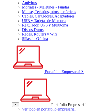
Antivirus
Morrales - Maletines - Fundas
Mouse, Teclados, otros perifericos
Cables, Cargadores, Adaptadores
USB y Tarjetas de Memoria
Regulador, UPS y Multitoma
Discos Duros
Redes, Routers y Wifi
Sillas de Oficina
Portafolio Empresarial
Portafolio Empresarial
Ver todo en portafolio empresarial