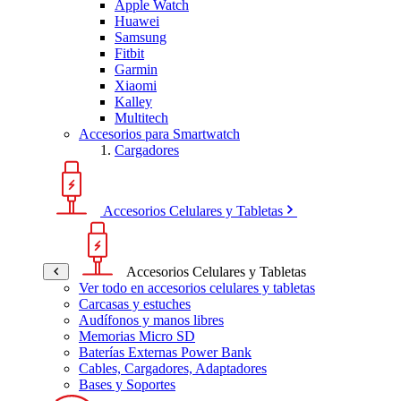
Apple Watch
Huawei
Samsung
Fitbit
Garmin
Xiaomi
Kalley
Multitech
Accesorios para Smartwatch
Cargadores
Accesorios Celulares y Tabletas
Accesorios Celulares y Tabletas
Ver todo en accesorios celulares y tabletas
Carcasas y estuches
Audífonos y manos libres
Memorias Micro SD
Baterías Externas Power Bank
Cables, Cargadores, Adaptadores
Bases y Soportes