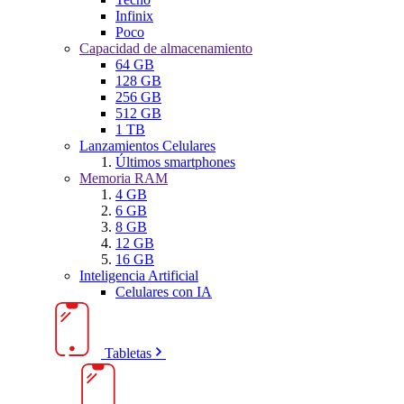
Infinix
Poco
Capacidad de almacenamiento
64 GB
128 GB
256 GB
512 GB
1 TB
Lanzamientos Celulares
Últimos smartphones
Memoria RAM
4 GB
6 GB
8 GB
12 GB
16 GB
Inteligencia Artificial
Celulares con IA
Tabletas