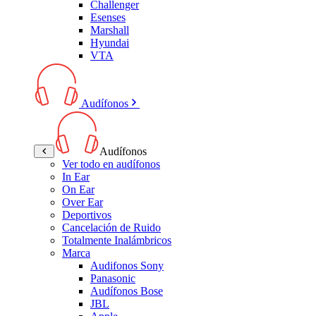
Challenger
Esenses
Marshall
Hyundai
VTA
Audífonos
Audífonos
Ver todo en audífonos
In Ear
On Ear
Over Ear
Deportivos
Cancelación de Ruido
Totalmente Inalámbricos
Marca
Audifonos Sony
Panasonic
Audífonos Bose
JBL