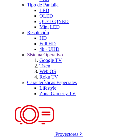
Tipo de Pantalla
LED
OLED
QLED-QNED
Mini LED
Resolución
HD
Full HD
4k - UHD
Sistema Operativo
Google TV
Tizen
Web OS
Roku TV
Características Especiales
Lifestyle
Zona Gamer y TV
Proyectores