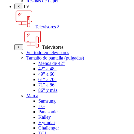
Resmas de Papel
TV
Televisores
Televisores
Ver todo en televisores
Tamaño de pantalla (pulgadas)
Menos de 42"
42" a 48"
49" a 60"
61" a 70"
71" a 86"
86" y más
Marca
Samsung
LG
Panasonic
Kalley
Hyundai
Challenger
TCL