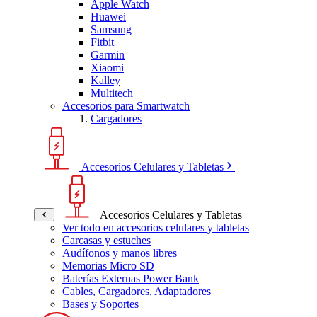
Apple Watch
Huawei
Samsung
Fitbit
Garmin
Xiaomi
Kalley
Multitech
Accesorios para Smartwatch
Cargadores
Accesorios Celulares y Tabletas
Accesorios Celulares y Tabletas
Ver todo en accesorios celulares y tabletas
Carcasas y estuches
Audífonos y manos libres
Memorias Micro SD
Baterías Externas Power Bank
Cables, Cargadores, Adaptadores
Bases y Soportes