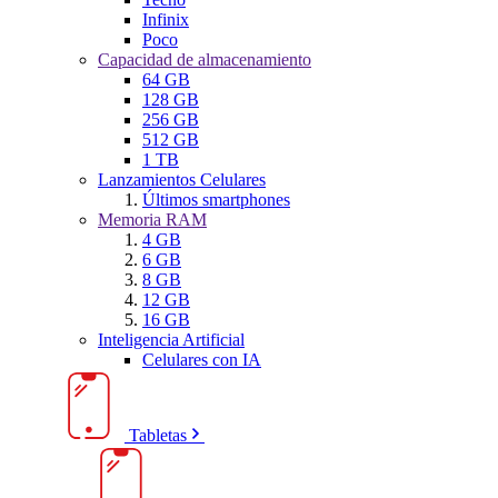
Infinix
Poco
Capacidad de almacenamiento
64 GB
128 GB
256 GB
512 GB
1 TB
Lanzamientos Celulares
Últimos smartphones
Memoria RAM
4 GB
6 GB
8 GB
12 GB
16 GB
Inteligencia Artificial
Celulares con IA
Tabletas