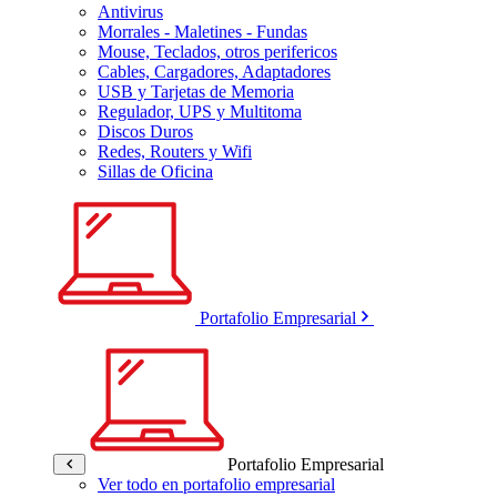
Antivirus
Morrales - Maletines - Fundas
Mouse, Teclados, otros perifericos
Cables, Cargadores, Adaptadores
USB y Tarjetas de Memoria
Regulador, UPS y Multitoma
Discos Duros
Redes, Routers y Wifi
Sillas de Oficina
Portafolio Empresarial
Portafolio Empresarial
Ver todo en portafolio empresarial