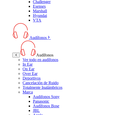
Challenger
Esenses
Marshall
Hyundai
VTA
Audífonos
Audífonos
Ver todo en audífonos
In Ear
On Ear
Over Ear
Deportivos
Cancelación de Ruido
Totalmente Inalámbricos
Marca
Audifonos Sony
Panasonic
Audífonos Bose
JBL