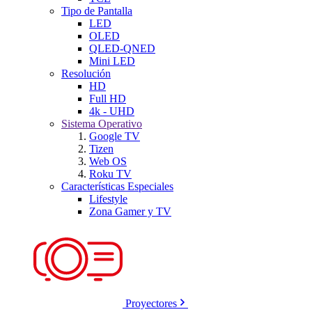
Tipo de Pantalla
LED
OLED
QLED-QNED
Mini LED
Resolución
HD
Full HD
4k - UHD
Sistema Operativo
Google TV
Tizen
Web OS
Roku TV
Características Especiales
Lifestyle
Zona Gamer y TV
Proyectores