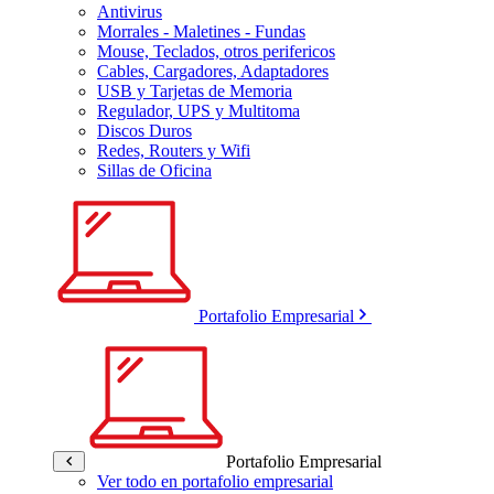
Antivirus
Morrales - Maletines - Fundas
Mouse, Teclados, otros perifericos
Cables, Cargadores, Adaptadores
USB y Tarjetas de Memoria
Regulador, UPS y Multitoma
Discos Duros
Redes, Routers y Wifi
Sillas de Oficina
Portafolio Empresarial
Portafolio Empresarial
Ver todo en portafolio empresarial