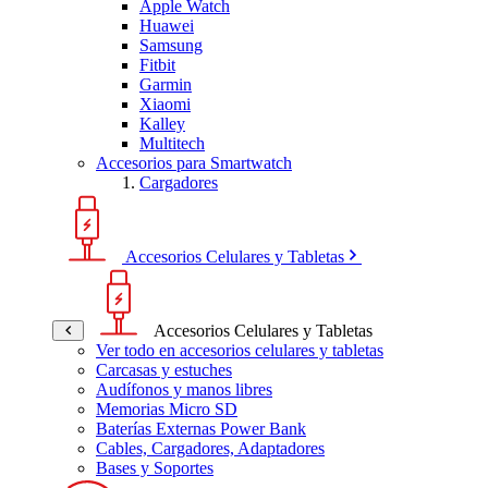
Apple Watch
Huawei
Samsung
Fitbit
Garmin
Xiaomi
Kalley
Multitech
Accesorios para Smartwatch
Cargadores
Accesorios Celulares y Tabletas
Accesorios Celulares y Tabletas
Ver todo en accesorios celulares y tabletas
Carcasas y estuches
Audífonos y manos libres
Memorias Micro SD
Baterías Externas Power Bank
Cables, Cargadores, Adaptadores
Bases y Soportes