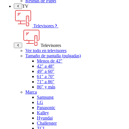
Resmas de Papel
TV
Televisores
Televisores
Ver todo en televisores
Tamaño de pantalla (pulgadas)
Menos de 42"
42" a 48"
49" a 60"
61" a 70"
71" a 86"
86" y más
Marca
Samsung
LG
Panasonic
Kalley
Hyundai
Challenger
TCL