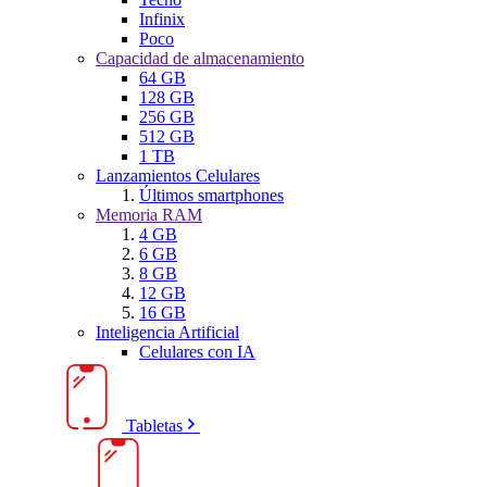
Infinix
Poco
Capacidad de almacenamiento
64 GB
128 GB
256 GB
512 GB
1 TB
Lanzamientos Celulares
Últimos smartphones
Memoria RAM
4 GB
6 GB
8 GB
12 GB
16 GB
Inteligencia Artificial
Celulares con IA
Tabletas