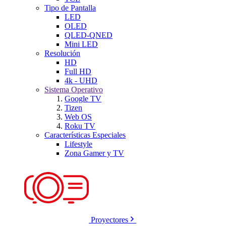
Tipo de Pantalla
LED
OLED
QLED-QNED
Mini LED
Resolución
HD
Full HD
4k - UHD
Sistema Operativo
Google TV
Tizen
Web OS
Roku TV
Características Especiales
Lifestyle
Zona Gamer y TV
Proyectores