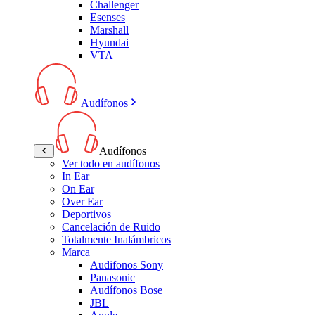
Challenger
Esenses
Marshall
Hyundai
VTA
Audífonos
Audífonos
Ver todo en audífonos
In Ear
On Ear
Over Ear
Deportivos
Cancelación de Ruido
Totalmente Inalámbricos
Marca
Audifonos Sony
Panasonic
Audífonos Bose
JBL