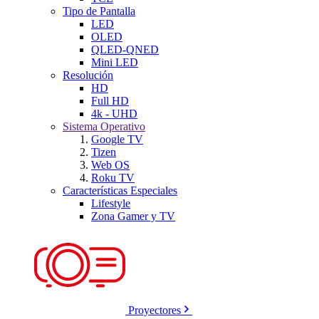
Tipo de Pantalla
LED
OLED
QLED-QNED
Mini LED
Resolución
HD
Full HD
4k - UHD
Sistema Operativo
Google TV
Tizen
Web OS
Roku TV
Características Especiales
Lifestyle
Zona Gamer y TV
Proyectores