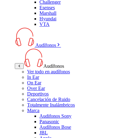
Challenger
Esenses
Marshall
Hyundai
VTA
Audífonos
Audífonos
Ver todo en audífonos
In Ear
On Ear
Over Ear
Deportivos
Cancelación de Ruido
Totalmente Inalámbricos
Marca
Audifonos Sony
Panasonic
Audífonos Bose
JBL