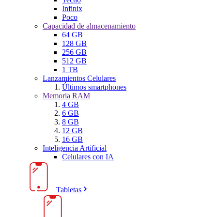
Infinix
Poco
Capacidad de almacenamiento
64 GB
128 GB
256 GB
512 GB
1 TB
Lanzamientos Celulares
Últimos smartphones
Memoria RAM
4 GB
6 GB
8 GB
12 GB
16 GB
Inteligencia Artificial
Celulares con IA
Tabletas