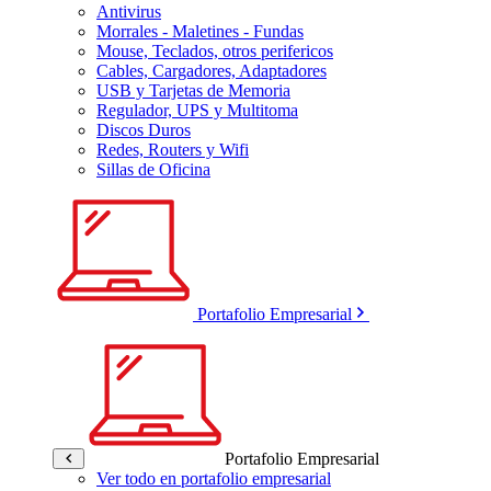
Antivirus
Morrales - Maletines - Fundas
Mouse, Teclados, otros perifericos
Cables, Cargadores, Adaptadores
USB y Tarjetas de Memoria
Regulador, UPS y Multitoma
Discos Duros
Redes, Routers y Wifi
Sillas de Oficina
Portafolio Empresarial
Portafolio Empresarial
Ver todo en portafolio empresarial