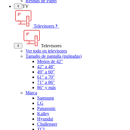
Resmas de Papel
TV
Televisores
Televisores
Ver todo en televisores
Tamaño de pantalla (pulgadas)
Menos de 42"
42" a 48"
49" a 60"
61" a 70"
71" a 86"
86" y más
Marca
Samsung
LG
Panasonic
Kalley
Hyundai
Challenger
TCL