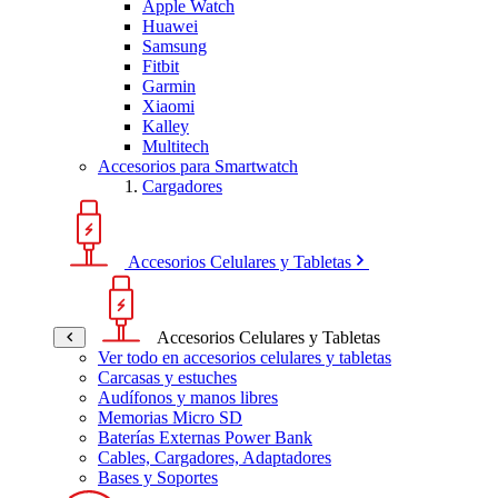
Apple Watch
Huawei
Samsung
Fitbit
Garmin
Xiaomi
Kalley
Multitech
Accesorios para Smartwatch
Cargadores
Accesorios Celulares y Tabletas
Accesorios Celulares y Tabletas
Ver todo en accesorios celulares y tabletas
Carcasas y estuches
Audífonos y manos libres
Memorias Micro SD
Baterías Externas Power Bank
Cables, Cargadores, Adaptadores
Bases y Soportes