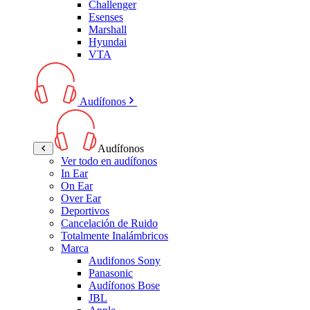
Challenger
Esenses
Marshall
Hyundai
VTA
Audífonos
Audífonos
Ver todo en audífonos
In Ear
On Ear
Over Ear
Deportivos
Cancelación de Ruido
Totalmente Inalámbricos
Marca
Audifonos Sony
Panasonic
Audífonos Bose
JBL