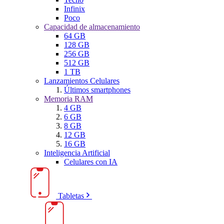
Infinix
Poco
Capacidad de almacenamiento
64 GB
128 GB
256 GB
512 GB
1 TB
Lanzamientos Celulares
Últimos smartphones
Memoria RAM
4 GB
6 GB
8 GB
12 GB
16 GB
Inteligencia Artificial
Celulares con IA
Tabletas