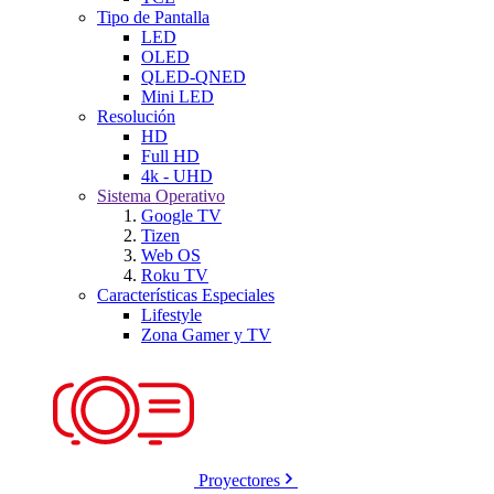
Tipo de Pantalla
LED
OLED
QLED-QNED
Mini LED
Resolución
HD
Full HD
4k - UHD
Sistema Operativo
Google TV
Tizen
Web OS
Roku TV
Características Especiales
Lifestyle
Zona Gamer y TV
Proyectores