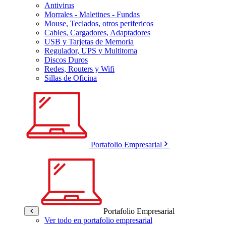
Antivirus
Morrales - Maletines - Fundas
Mouse, Teclados, otros perifericos
Cables, Cargadores, Adaptadores
USB y Tarjetas de Memoria
Regulador, UPS y Multitoma
Discos Duros
Redes, Routers y Wifi
Sillas de Oficina
Portafolio Empresarial
Portafolio Empresarial
Ver todo en portafolio empresarial