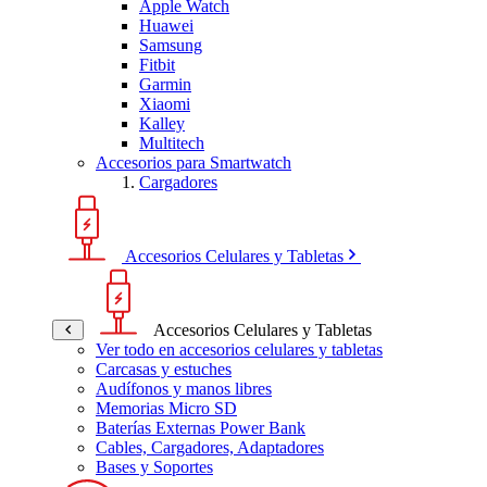
Apple Watch
Huawei
Samsung
Fitbit
Garmin
Xiaomi
Kalley
Multitech
Accesorios para Smartwatch
Cargadores
Accesorios Celulares y Tabletas
Accesorios Celulares y Tabletas
Ver todo en accesorios celulares y tabletas
Carcasas y estuches
Audífonos y manos libres
Memorias Micro SD
Baterías Externas Power Bank
Cables, Cargadores, Adaptadores
Bases y Soportes