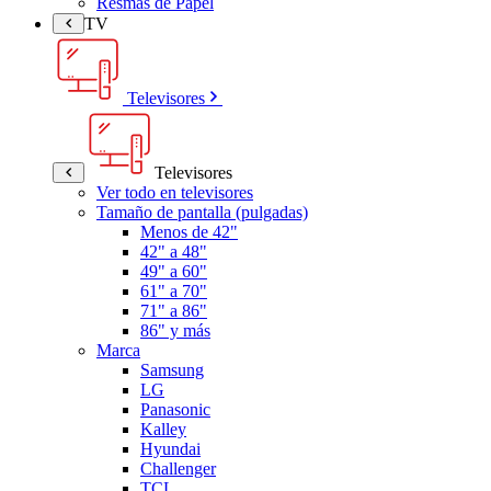
Resmas de Papel
TV
Televisores
Televisores
Ver todo en televisores
Tamaño de pantalla (pulgadas)
Menos de 42"
42" a 48"
49" a 60"
61" a 70"
71" a 86"
86" y más
Marca
Samsung
LG
Panasonic
Kalley
Hyundai
Challenger
TCL