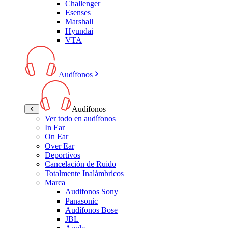
Challenger
Esenses
Marshall
Hyundai
VTA
Audífonos
Audífonos
Ver todo en audífonos
In Ear
On Ear
Over Ear
Deportivos
Cancelación de Ruido
Totalmente Inalámbricos
Marca
Audifonos Sony
Panasonic
Audífonos Bose
JBL