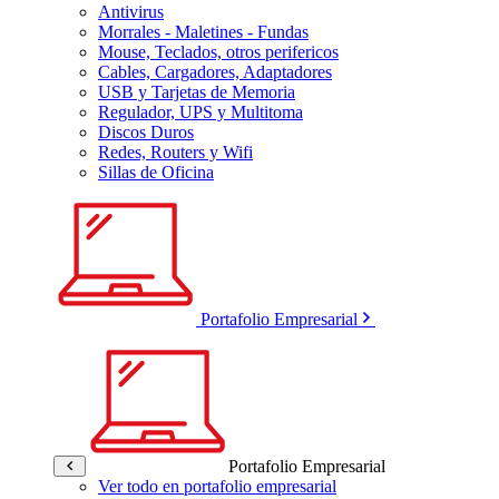
Antivirus
Morrales - Maletines - Fundas
Mouse, Teclados, otros perifericos
Cables, Cargadores, Adaptadores
USB y Tarjetas de Memoria
Regulador, UPS y Multitoma
Discos Duros
Redes, Routers y Wifi
Sillas de Oficina
Portafolio Empresarial
Portafolio Empresarial
Ver todo en portafolio empresarial