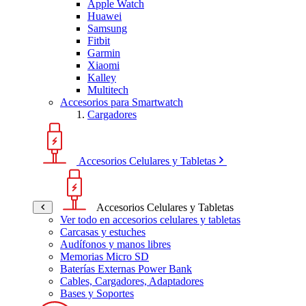
Apple Watch
Huawei
Samsung
Fitbit
Garmin
Xiaomi
Kalley
Multitech
Accesorios para Smartwatch
Cargadores
Accesorios Celulares y Tabletas
Accesorios Celulares y Tabletas
Ver todo en accesorios celulares y tabletas
Carcasas y estuches
Audífonos y manos libres
Memorias Micro SD
Baterías Externas Power Bank
Cables, Cargadores, Adaptadores
Bases y Soportes