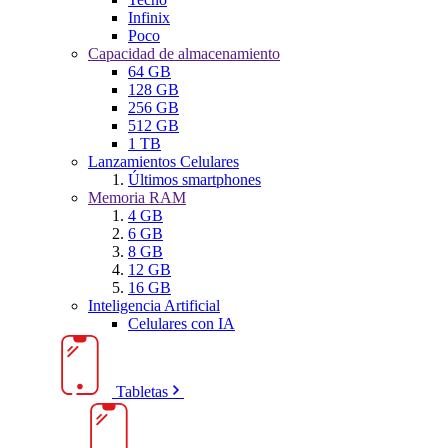
Infinix
Poco
Capacidad de almacenamiento
64 GB
128 GB
256 GB
512 GB
1 TB
Lanzamientos Celulares
Últimos smartphones
Memoria RAM
4 GB
6 GB
8 GB
12 GB
16 GB
Inteligencia Artificial
Celulares con IA
Tabletas