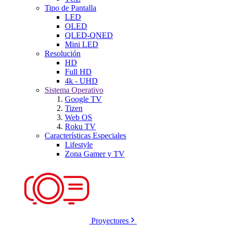
Tipo de Pantalla
LED
OLED
QLED-QNED
Mini LED
Resolución
HD
Full HD
4k - UHD
Sistema Operativo
Google TV
Tizen
Web OS
Roku TV
Características Especiales
Lifestyle
Zona Gamer y TV
Proyectores