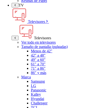
Resmas de Papel
TV
Televisores
Televisores
Ver todo en televisores
Tamaño de pantalla (pulgadas)
Menos de 42"
42" a 48"
49" a 60"
61" a 70"
71" a 86"
86" y más
Marca
Samsung
LG
Panasonic
Kalley
Hyundai
Challenger
TCL