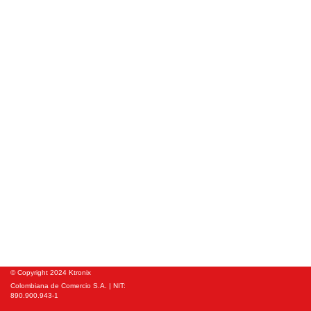
© Copyright 2024 Ktronix
Colombiana de Comercio S.A. | NIT:
890.900.943-1