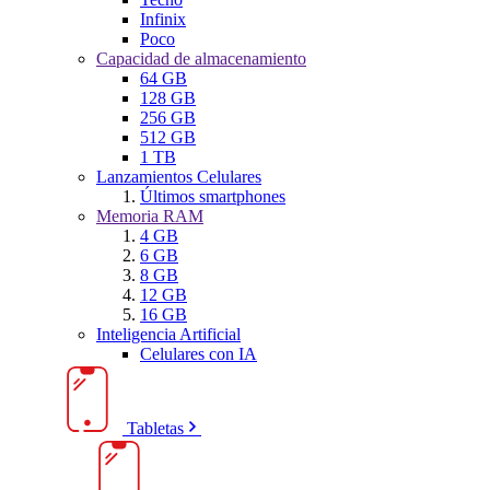
Infinix
Poco
Capacidad de almacenamiento
64 GB
128 GB
256 GB
512 GB
1 TB
Lanzamientos Celulares
Últimos smartphones
Memoria RAM
4 GB
6 GB
8 GB
12 GB
16 GB
Inteligencia Artificial
Celulares con IA
Tabletas