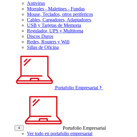
Antivirus
Morrales - Maletines - Fundas
Mouse, Teclados, otros perifericos
Cables, Cargadores, Adaptadores
USB y Tarjetas de Memoria
Regulador, UPS y Multitoma
Discos Duros
Redes, Routers y Wifi
Sillas de Oficina
Portafolio Empresarial
Portafolio Empresarial
Ver todo en portafolio empresarial