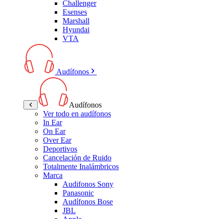
Challenger
Esenses
Marshall
Hyundai
VTA
Audífonos
Audífonos
Ver todo en audífonos
In Ear
On Ear
Over Ear
Deportivos
Cancelación de Ruido
Totalmente Inalámbricos
Marca
Audifonos Sony
Panasonic
Audífonos Bose
JBL