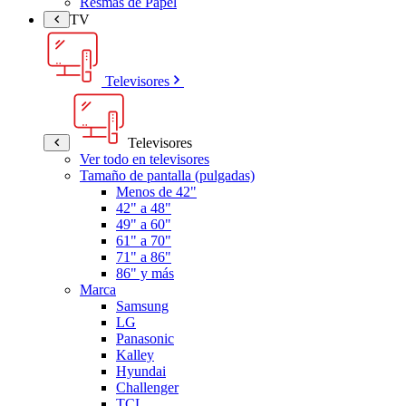
Resmas de Papel
TV
Televisores
Televisores
Ver todo en televisores
Tamaño de pantalla (pulgadas)
Menos de 42"
42" a 48"
49" a 60"
61" a 70"
71" a 86"
86" y más
Marca
Samsung
LG
Panasonic
Kalley
Hyundai
Challenger
TCL