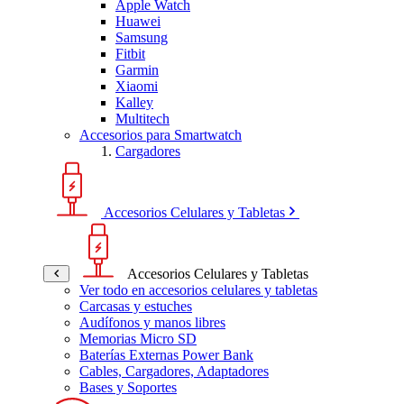
Apple Watch
Huawei
Samsung
Fitbit
Garmin
Xiaomi
Kalley
Multitech
Accesorios para Smartwatch
Cargadores
Accesorios Celulares y Tabletas
Accesorios Celulares y Tabletas
Ver todo en accesorios celulares y tabletas
Carcasas y estuches
Audífonos y manos libres
Memorias Micro SD
Baterías Externas Power Bank
Cables, Cargadores, Adaptadores
Bases y Soportes