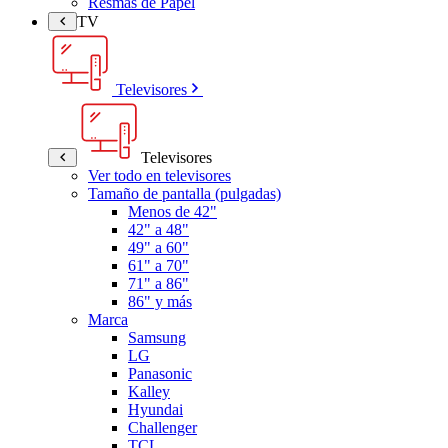
Resmas de Papel
TV
Televisores
Televisores
Ver todo en televisores
Tamaño de pantalla (pulgadas)
Menos de 42"
42" a 48"
49" a 60"
61" a 70"
71" a 86"
86" y más
Marca
Samsung
LG
Panasonic
Kalley
Hyundai
Challenger
TCL