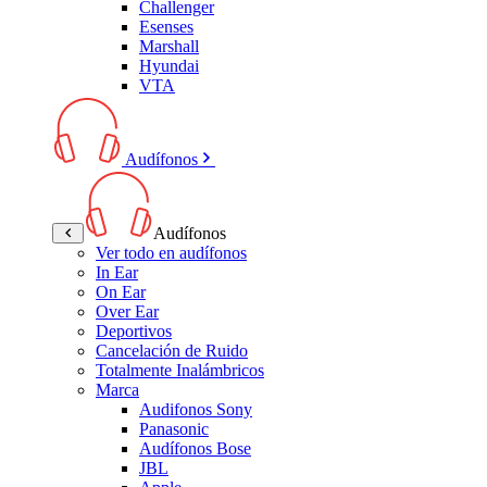
Challenger
Esenses
Marshall
Hyundai
VTA
Audífonos
Audífonos
Ver todo en audífonos
In Ear
On Ear
Over Ear
Deportivos
Cancelación de Ruido
Totalmente Inalámbricos
Marca
Audifonos Sony
Panasonic
Audífonos Bose
JBL