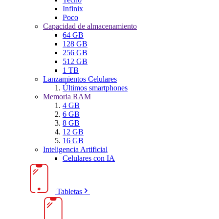
Infinix
Poco
Capacidad de almacenamiento
64 GB
128 GB
256 GB
512 GB
1 TB
Lanzamientos Celulares
Últimos smartphones
Memoria RAM
4 GB
6 GB
8 GB
12 GB
16 GB
Inteligencia Artificial
Celulares con IA
Tabletas