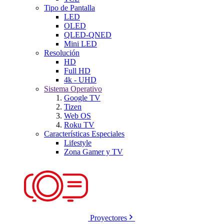
Tipo de Pantalla
LED
OLED
QLED-QNED
Mini LED
Resolución
HD
Full HD
4k - UHD
Sistema Operativo
Google TV
Tizen
Web OS
Roku TV
Características Especiales
Lifestyle
Zona Gamer y TV
Proyectores