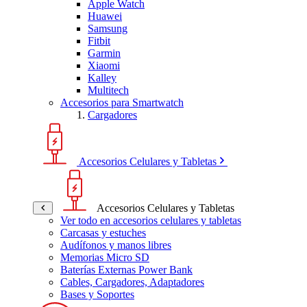
Apple Watch
Huawei
Samsung
Fitbit
Garmin
Xiaomi
Kalley
Multitech
Accesorios para Smartwatch
Cargadores
Accesorios Celulares y Tabletas
Accesorios Celulares y Tabletas
Ver todo en accesorios celulares y tabletas
Carcasas y estuches
Audífonos y manos libres
Memorias Micro SD
Baterías Externas Power Bank
Cables, Cargadores, Adaptadores
Bases y Soportes