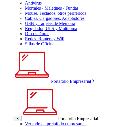
Antivirus
Morrales - Maletines - Fundas
Mouse, Teclados, otros perifericos
Cables, Cargadores, Adaptadores
USB y Tarjetas de Memoria
Regulador, UPS y Multitoma
Discos Duros
Redes, Routers y Wifi
Sillas de Oficina
Portafolio Empresarial
Portafolio Empresarial
Ver todo en portafolio empresarial