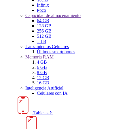
Infinix
Poco
Capacidad de almacenamiento
64 GB
128 GB
256 GB
512 GB
1 TB
Lanzamientos Celulares
Últimos smartphones
Memoria RAM
4 GB
6 GB
8 GB
12 GB
16 GB
Inteligencia Artificial
Celulares con IA
Tabletas