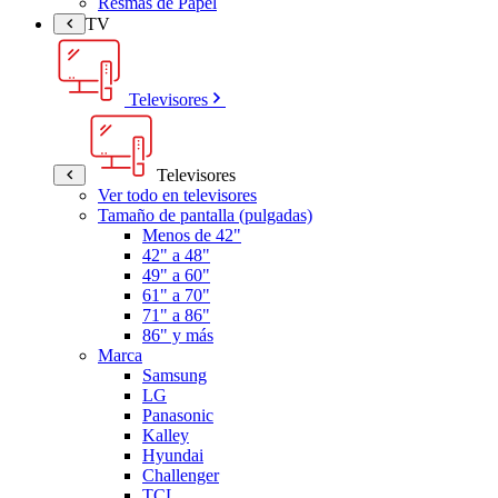
Resmas de Papel
TV
Televisores
Televisores
Ver todo en televisores
Tamaño de pantalla (pulgadas)
Menos de 42"
42" a 48"
49" a 60"
61" a 70"
71" a 86"
86" y más
Marca
Samsung
LG
Panasonic
Kalley
Hyundai
Challenger
TCL