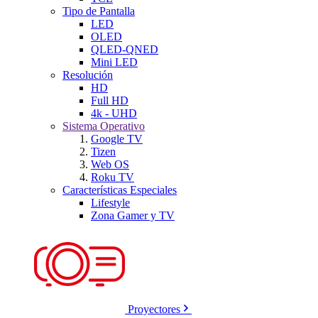
Tipo de Pantalla
LED
OLED
QLED-QNED
Mini LED
Resolución
HD
Full HD
4k - UHD
Sistema Operativo
Google TV
Tizen
Web OS
Roku TV
Características Especiales
Lifestyle
Zona Gamer y TV
Proyectores