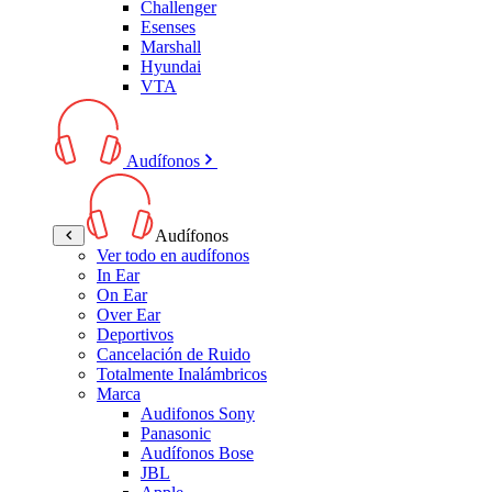
Challenger
Esenses
Marshall
Hyundai
VTA
Audífonos
Audífonos
Ver todo en audífonos
In Ear
On Ear
Over Ear
Deportivos
Cancelación de Ruido
Totalmente Inalámbricos
Marca
Audifonos Sony
Panasonic
Audífonos Bose
JBL