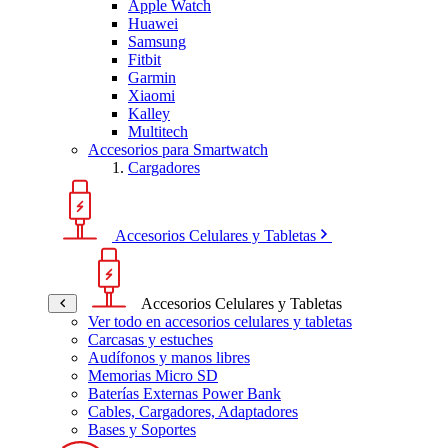
Apple Watch
Huawei
Samsung
Fitbit
Garmin
Xiaomi
Kalley
Multitech
Accesorios para Smartwatch
Cargadores
Accesorios Celulares y Tabletas
Accesorios Celulares y Tabletas
Ver todo en accesorios celulares y tabletas
Carcasas y estuches
Audífonos y manos libres
Memorias Micro SD
Baterías Externas Power Bank
Cables, Cargadores, Adaptadores
Bases y Soportes