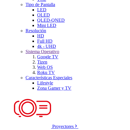
Tipo de Pantalla
LED
OLED
QLED-QNED
Mini LED
Resolución
HD
Full HD
4k - UHD
Sistema Operativo
Google TV
Tizen
Web OS
Roku TV
Características Especiales
Lifestyle
Zona Gamer y TV
Proyectores