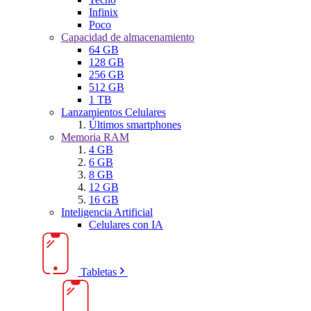
Infinix
Poco
Capacidad de almacenamiento
64 GB
128 GB
256 GB
512 GB
1 TB
Lanzamientos Celulares
Últimos smartphones
Memoria RAM
4 GB
6 GB
8 GB
12 GB
16 GB
Inteligencia Artificial
Celulares con IA
Tabletas