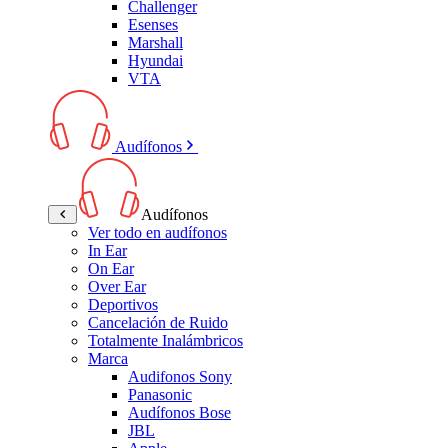
Challenger
Esenses
Marshall
Hyundai
VTA
Audífonos
Audífonos
Ver todo en audífonos
In Ear
On Ear
Over Ear
Deportivos
Cancelación de Ruido
Totalmente Inalámbricos
Marca
Audifonos Sony
Panasonic
Audífonos Bose
JBL