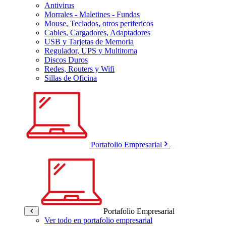
Antivirus
Morrales - Maletines - Fundas
Mouse, Teclados, otros perifericos
Cables, Cargadores, Adaptadores
USB y Tarjetas de Memoria
Regulador, UPS y Multitoma
Discos Duros
Redes, Routers y Wifi
Sillas de Oficina
Portafolio Empresarial
Portafolio Empresarial
Ver todo en portafolio empresarial