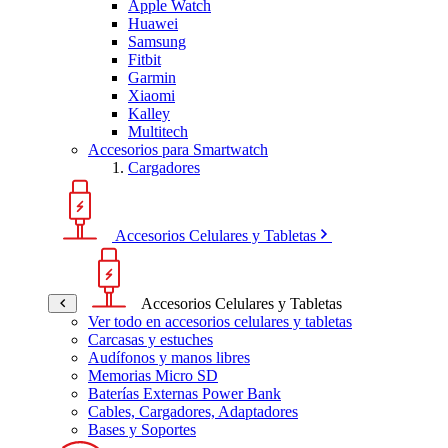
Apple Watch
Huawei
Samsung
Fitbit
Garmin
Xiaomi
Kalley
Multitech
Accesorios para Smartwatch
Cargadores
Accesorios Celulares y Tabletas
Accesorios Celulares y Tabletas
Ver todo en accesorios celulares y tabletas
Carcasas y estuches
Audífonos y manos libres
Memorias Micro SD
Baterías Externas Power Bank
Cables, Cargadores, Adaptadores
Bases y Soportes