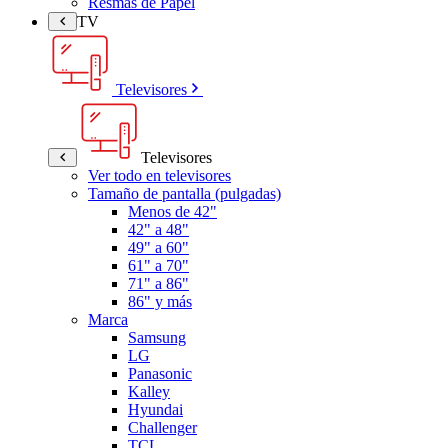
Resmas de Papel
TV
Televisores
Televisores
Ver todo en televisores
Tamaño de pantalla (pulgadas)
Menos de 42"
42" a 48"
49" a 60"
61" a 70"
71" a 86"
86" y más
Marca
Samsung
LG
Panasonic
Kalley
Hyundai
Challenger
TCL