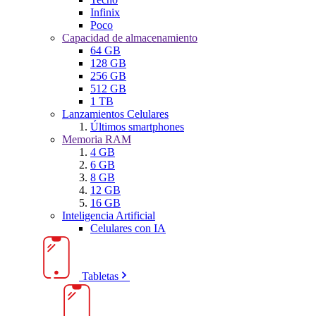
Infinix
Poco
Capacidad de almacenamiento
64 GB
128 GB
256 GB
512 GB
1 TB
Lanzamientos Celulares
Últimos smartphones
Memoria RAM
4 GB
6 GB
8 GB
12 GB
16 GB
Inteligencia Artificial
Celulares con IA
Tabletas