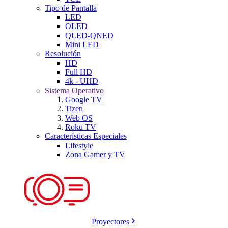
Tipo de Pantalla
LED
OLED
QLED-QNED
Mini LED
Resolución
HD
Full HD
4k - UHD
Sistema Operativo
Google TV
Tizen
Web OS
Roku TV
Características Especiales
Lifestyle
Zona Gamer y TV
Proyectores