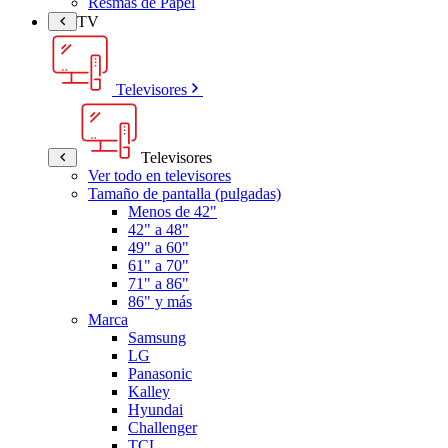
Resmas de Papel
TV
Televisores
Televisores
Ver todo en televisores
Tamaño de pantalla (pulgadas)
Menos de 42"
42" a 48"
49" a 60"
61" a 70"
71" a 86"
86" y más
Marca
Samsung
LG
Panasonic
Kalley
Hyundai
Challenger
TCL