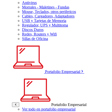
Antivirus
Morrales - Maletines - Fundas
Mouse, Teclados, otros perifericos
Cables, Cargadores, Adaptadores
USB y Tarjetas de Memoria
Regulador, UPS y Multitoma
Discos Duros
Redes, Routers y Wifi
Sillas de Oficina
Portafolio Empresarial
Portafolio Empresarial
Ver todo en portafolio empresarial