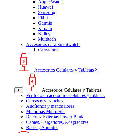
Apple Watch
Huawei
Samsung
Fitbit
Garmin
Xiaomi
Kalley
Multitech
Accesorios para Smartwatch
Cargadores
Accesorios Celulares y Tabletas
Accesorios Celulares y Tabletas
Ver todo en accesorios celulares y tabletas
Carcasas y estuches
Audífonos y manos libres
Memorias Micro SD
Baterías Externas Power Bank
Cables, Cargadores, Adaptadores
Bases y Soportes