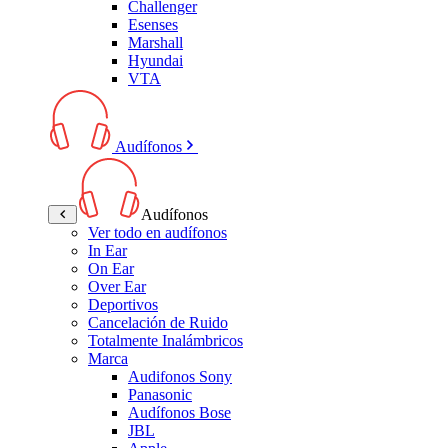
Challenger
Esenses
Marshall
Hyundai
VTA
Audífonos
Audífonos
Ver todo en audífonos
In Ear
On Ear
Over Ear
Deportivos
Cancelación de Ruido
Totalmente Inalámbricos
Marca
Audifonos Sony
Panasonic
Audífonos Bose
JBL