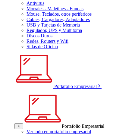
Antivirus
Morrales - Maletines - Fundas
Mouse, Teclados, otros perifericos
Cables, Cargadores, Adaptadores
USB y Tarjetas de Memoria
Regulador, UPS y Multitoma
Discos Duros
Redes, Routers y Wifi
Sillas de Oficina
Portafolio Empresarial
Portafolio Empresarial
Ver todo en portafolio empresarial