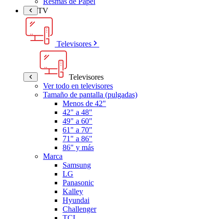
Resmas de Papel
TV
Televisores
Televisores
Ver todo en televisores
Tamaño de pantalla (pulgadas)
Menos de 42"
42" a 48"
49" a 60"
61" a 70"
71" a 86"
86" y más
Marca
Samsung
LG
Panasonic
Kalley
Hyundai
Challenger
TCL