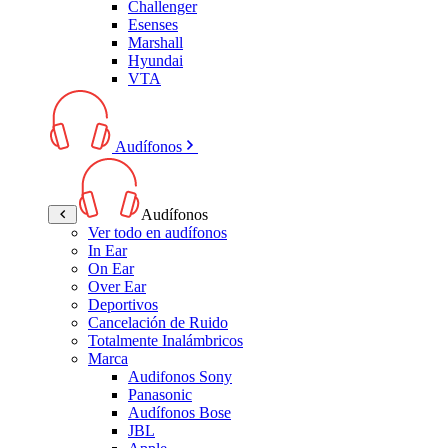
Challenger
Esenses
Marshall
Hyundai
VTA
Audífonos
Audífonos
Ver todo en audífonos
In Ear
On Ear
Over Ear
Deportivos
Cancelación de Ruido
Totalmente Inalámbricos
Marca
Audifonos Sony
Panasonic
Audífonos Bose
JBL