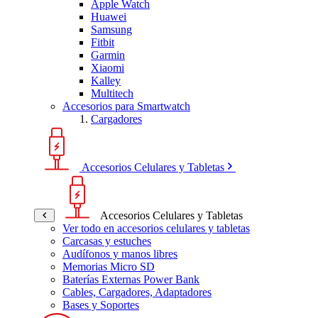
Apple Watch
Huawei
Samsung
Fitbit
Garmin
Xiaomi
Kalley
Multitech
Accesorios para Smartwatch
Cargadores
Accesorios Celulares y Tabletas
Accesorios Celulares y Tabletas
Ver todo en accesorios celulares y tabletas
Carcasas y estuches
Audífonos y manos libres
Memorias Micro SD
Baterías Externas Power Bank
Cables, Cargadores, Adaptadores
Bases y Soportes