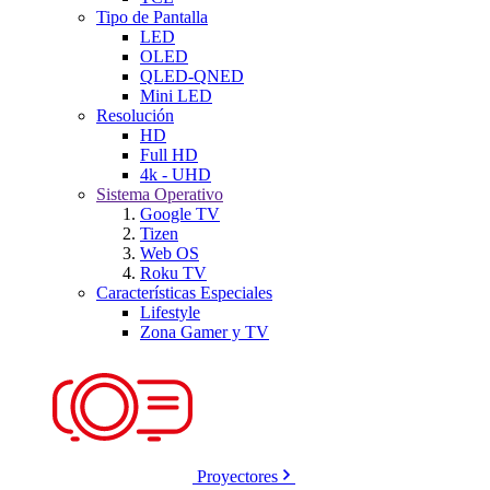
Tipo de Pantalla
LED
OLED
QLED-QNED
Mini LED
Resolución
HD
Full HD
4k - UHD
Sistema Operativo
Google TV
Tizen
Web OS
Roku TV
Características Especiales
Lifestyle
Zona Gamer y TV
Proyectores