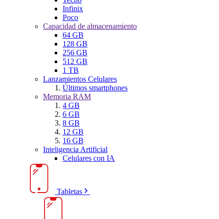
Infinix
Poco
Capacidad de almacenamiento
64 GB
128 GB
256 GB
512 GB
1 TB
Lanzamientos Celulares
Últimos smartphones
Memoria RAM
4 GB
6 GB
8 GB
12 GB
16 GB
Inteligencia Artificial
Celulares con IA
Tabletas