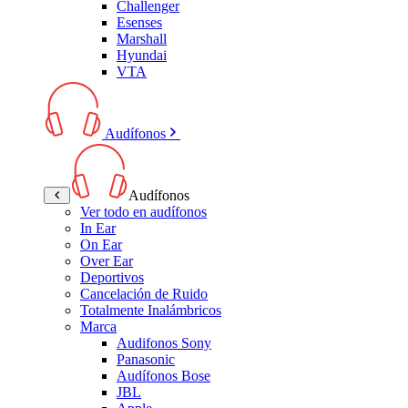
Challenger
Esenses
Marshall
Hyundai
VTA
Audífonos
Audífonos
Ver todo en audífonos
In Ear
On Ear
Over Ear
Deportivos
Cancelación de Ruido
Totalmente Inalámbricos
Marca
Audifonos Sony
Panasonic
Audífonos Bose
JBL