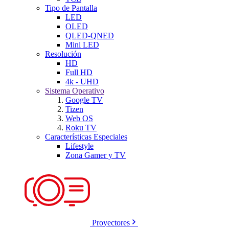
Tipo de Pantalla
LED
OLED
QLED-QNED
Mini LED
Resolución
HD
Full HD
4k - UHD
Sistema Operativo
Google TV
Tizen
Web OS
Roku TV
Características Especiales
Lifestyle
Zona Gamer y TV
Proyectores