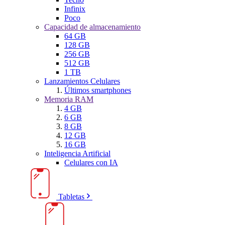
Infinix
Poco
Capacidad de almacenamiento
64 GB
128 GB
256 GB
512 GB
1 TB
Lanzamientos Celulares
Últimos smartphones
Memoria RAM
4 GB
6 GB
8 GB
12 GB
16 GB
Inteligencia Artificial
Celulares con IA
Tabletas