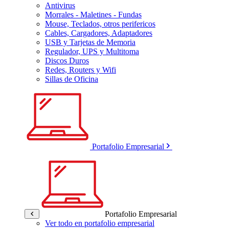
Antivirus
Morrales - Maletines - Fundas
Mouse, Teclados, otros perifericos
Cables, Cargadores, Adaptadores
USB y Tarjetas de Memoria
Regulador, UPS y Multitoma
Discos Duros
Redes, Routers y Wifi
Sillas de Oficina
Portafolio Empresarial
Portafolio Empresarial
Ver todo en portafolio empresarial