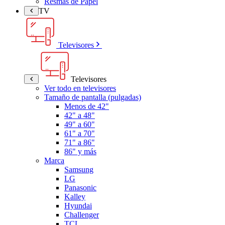
Resmas de Papel
TV
Televisores
Televisores
Ver todo en televisores
Tamaño de pantalla (pulgadas)
Menos de 42"
42" a 48"
49" a 60"
61" a 70"
71" a 86"
86" y más
Marca
Samsung
LG
Panasonic
Kalley
Hyundai
Challenger
TCL