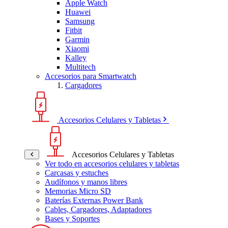
Apple Watch
Huawei
Samsung
Fitbit
Garmin
Xiaomi
Kalley
Multitech
Accesorios para Smartwatch
Cargadores
Accesorios Celulares y Tabletas
Accesorios Celulares y Tabletas
Ver todo en accesorios celulares y tabletas
Carcasas y estuches
Audífonos y manos libres
Memorias Micro SD
Baterías Externas Power Bank
Cables, Cargadores, Adaptadores
Bases y Soportes