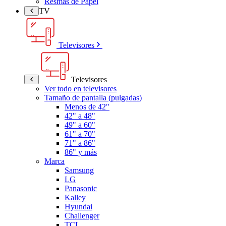
Resmas de Papel
TV
Televisores
Televisores
Ver todo en televisores
Tamaño de pantalla (pulgadas)
Menos de 42"
42" a 48"
49" a 60"
61" a 70"
71" a 86"
86" y más
Marca
Samsung
LG
Panasonic
Kalley
Hyundai
Challenger
TCL