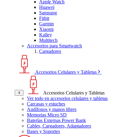
Apple Watch
Huawei
Samsung
Fitbit
Garmin
Xiaomi
Kalley
Multitech
Accesorios para Smartwatch
Cargadores
Accesorios Celulares y Tabletas
Accesorios Celulares y Tabletas
Ver todo en accesorios celulares y tabletas
Carcasas y estuches
Audífonos y manos libres
Memorias Micro SD
Baterías Externas Power Bank
Cables, Cargadores, Adaptadores
Bases y Soportes