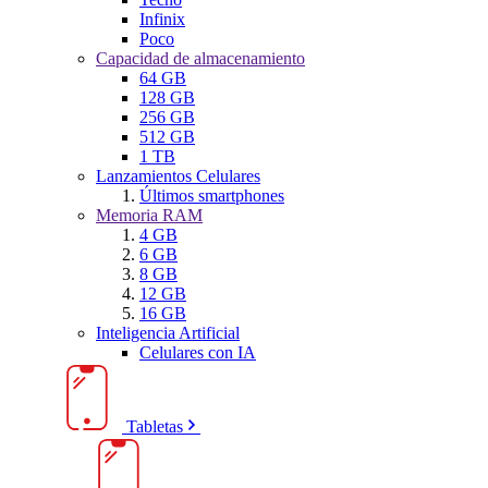
Infinix
Poco
Capacidad de almacenamiento
64 GB
128 GB
256 GB
512 GB
1 TB
Lanzamientos Celulares
Últimos smartphones
Memoria RAM
4 GB
6 GB
8 GB
12 GB
16 GB
Inteligencia Artificial
Celulares con IA
Tabletas