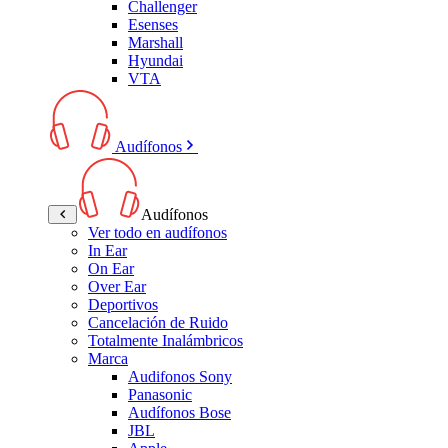
Challenger
Esenses
Marshall
Hyundai
VTA
Audífonos
Audífonos
Ver todo en audífonos
In Ear
On Ear
Over Ear
Deportivos
Cancelación de Ruido
Totalmente Inalámbricos
Marca
Audifonos Sony
Panasonic
Audífonos Bose
JBL