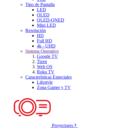
Tipo de Pantalla
LED
OLED
QLED-QNED
Mini LED
Resolución
HD
Full HD
4k - UHD
Sistema Operativo
Google TV
Tizen
Web OS
Roku TV
Características Especiales
Lifestyle
Zona Gamer y TV
Proyectores