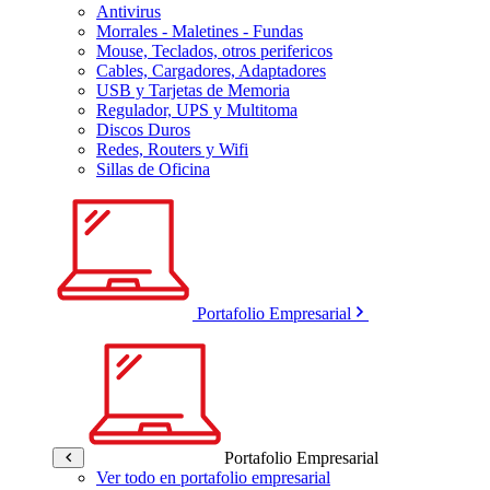
Antivirus
Morrales - Maletines - Fundas
Mouse, Teclados, otros perifericos
Cables, Cargadores, Adaptadores
USB y Tarjetas de Memoria
Regulador, UPS y Multitoma
Discos Duros
Redes, Routers y Wifi
Sillas de Oficina
Portafolio Empresarial
Portafolio Empresarial
Ver todo en portafolio empresarial