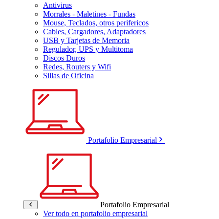
Antivirus
Morrales - Maletines - Fundas
Mouse, Teclados, otros perifericos
Cables, Cargadores, Adaptadores
USB y Tarjetas de Memoria
Regulador, UPS y Multitoma
Discos Duros
Redes, Routers y Wifi
Sillas de Oficina
Portafolio Empresarial
Portafolio Empresarial
Ver todo en portafolio empresarial