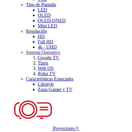
Tipo de Pantalla
LED
OLED
QLED-QNED
Mini LED
Resolución
HD
Full HD
4k - UHD
Sistema Operativo
Google TV
Tizen
Web OS
Roku TV
Características Especiales
Lifestyle
Zona Gamer y TV
Proyectores