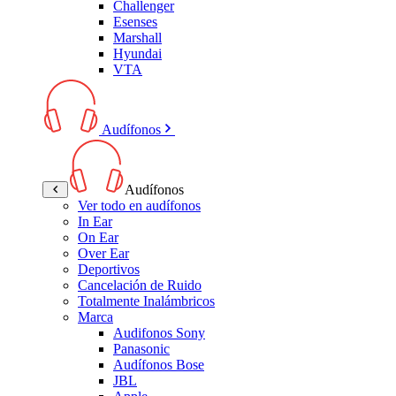
Challenger
Esenses
Marshall
Hyundai
VTA
Audífonos
Audífonos
Ver todo en audífonos
In Ear
On Ear
Over Ear
Deportivos
Cancelación de Ruido
Totalmente Inalámbricos
Marca
Audifonos Sony
Panasonic
Audífonos Bose
JBL