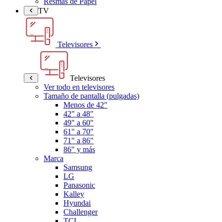
Resmas de Papel
TV
Televisores
Televisores
Ver todo en televisores
Tamaño de pantalla (pulgadas)
Menos de 42"
42" a 48"
49" a 60"
61" a 70"
71" a 86"
86" y más
Marca
Samsung
LG
Panasonic
Kalley
Hyundai
Challenger
TCL