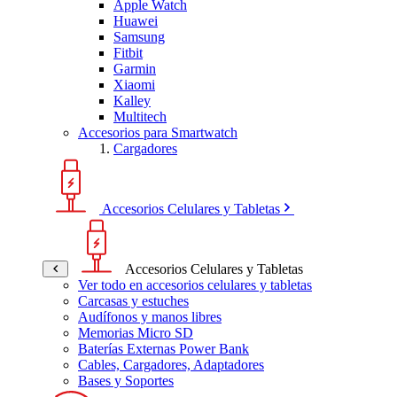
Apple Watch
Huawei
Samsung
Fitbit
Garmin
Xiaomi
Kalley
Multitech
Accesorios para Smartwatch
Cargadores
Accesorios Celulares y Tabletas
Accesorios Celulares y Tabletas
Ver todo en accesorios celulares y tabletas
Carcasas y estuches
Audífonos y manos libres
Memorias Micro SD
Baterías Externas Power Bank
Cables, Cargadores, Adaptadores
Bases y Soportes