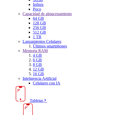
Infinix
Poco
Capacidad de almacenamiento
64 GB
128 GB
256 GB
512 GB
1 TB
Lanzamientos Celulares
Últimos smartphones
Memoria RAM
4 GB
6 GB
8 GB
12 GB
16 GB
Inteligencia Artificial
Celulares con IA
Tabletas