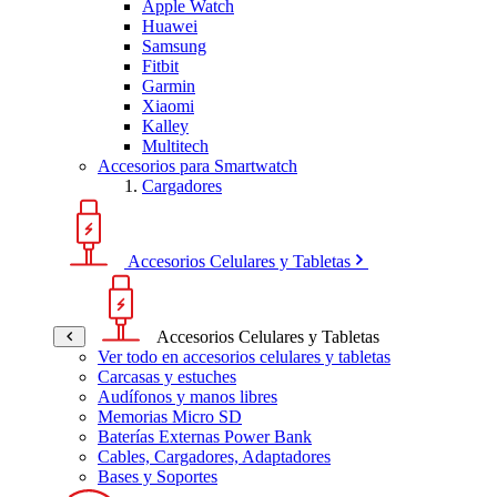
Apple Watch
Huawei
Samsung
Fitbit
Garmin
Xiaomi
Kalley
Multitech
Accesorios para Smartwatch
Cargadores
Accesorios Celulares y Tabletas
Accesorios Celulares y Tabletas
Ver todo en accesorios celulares y tabletas
Carcasas y estuches
Audífonos y manos libres
Memorias Micro SD
Baterías Externas Power Bank
Cables, Cargadores, Adaptadores
Bases y Soportes