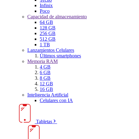
Infinix
Poco
Capacidad de almacenamiento
64 GB
128 GB
256 GB
512 GB
1 TB
Lanzamientos Celulares
Últimos smartphones
Memoria RAM
4 GB
6 GB
8 GB
12 GB
16 GB
Inteligencia Artificial
Celulares con IA
Tabletas