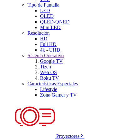
Tipo de Pantalla
LED
OLED
QLED-QNED
Mini LED
Resolución
HD
Full HD
4k - UHD
Sistema Operativo
Google TV
Tizen
Web OS
Roku TV
Características Especiales
Lifestyle
Zona Gamer y TV
Proyectores