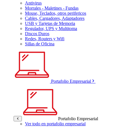
Antivirus
Morrales - Maletines - Fundas
Mouse, Teclados, otros perifericos
Cables, Cargadores, Adaptadores
USB y Tarjetas de Memoria
Regulador, UPS y Multitoma
Discos Duros
Redes, Routers y Wifi
Sillas de Oficina
Portafolio Empresarial
Portafolio Empresarial
Ver todo en portafolio empresarial