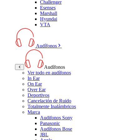
Challenger
Esenses
Marshall
Hyundai
VTA
Audífonos
Audífonos
Ver todo en audífonos
In Ear
On Ear
Over Ear
Deportivos
Cancelación de Ruido
Totalmente Inalámbricos
Marca
Audifonos Sony
Panasonic
Audífonos Bose
JBL