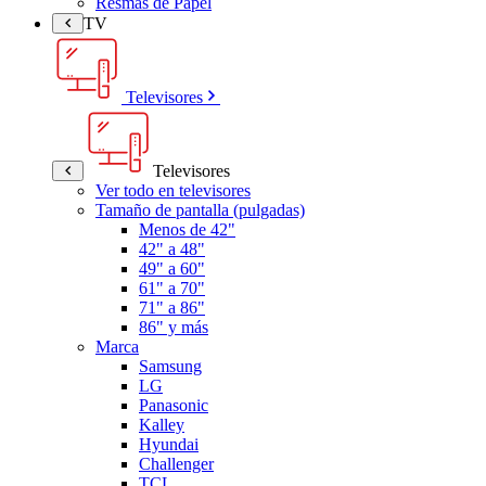
Resmas de Papel
TV
Televisores
Televisores
Ver todo en televisores
Tamaño de pantalla (pulgadas)
Menos de 42"
42" a 48"
49" a 60"
61" a 70"
71" a 86"
86" y más
Marca
Samsung
LG
Panasonic
Kalley
Hyundai
Challenger
TCL