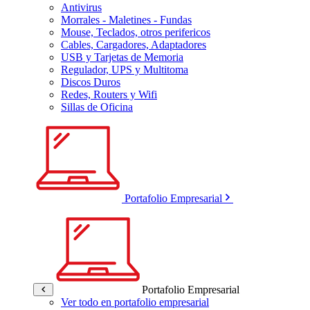
Antivirus
Morrales - Maletines - Fundas
Mouse, Teclados, otros perifericos
Cables, Cargadores, Adaptadores
USB y Tarjetas de Memoria
Regulador, UPS y Multitoma
Discos Duros
Redes, Routers y Wifi
Sillas de Oficina
Portafolio Empresarial
Portafolio Empresarial
Ver todo en portafolio empresarial