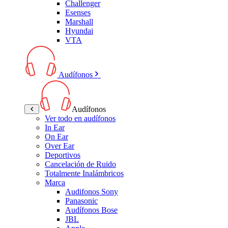
Challenger
Esenses
Marshall
Hyundai
VTA
Audífonos
Audífonos
Ver todo en audífonos
In Ear
On Ear
Over Ear
Deportivos
Cancelación de Ruido
Totalmente Inalámbricos
Marca
Audifonos Sony
Panasonic
Audífonos Bose
JBL