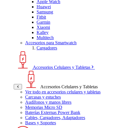
Apple Watch
Huawei
Samsung
Fitbit
Garmin
Xiaomi
Kalley
Multitech
Accesorios para Smartwatch
Cargadores
Accesorios Celulares y Tabletas
Accesorios Celulares y Tabletas
Ver todo en accesorios celulares y tabletas
Carcasas y estuches
Audífonos y manos libres
Memorias Micro SD
Baterías Externas Power Bank
Cables, Cargadores, Adaptadores
Bases y Soportes