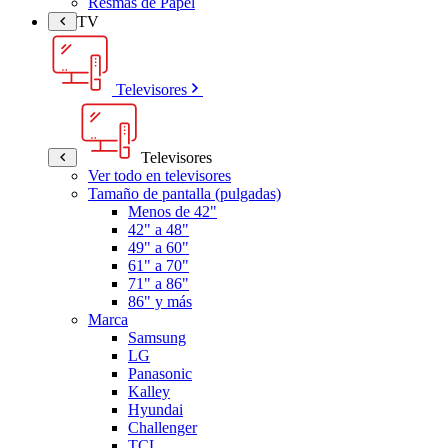
Resmas de Papel
TV
Televisores
Televisores
Ver todo en televisores
Tamaño de pantalla (pulgadas)
Menos de 42"
42" a 48"
49" a 60"
61" a 70"
71" a 86"
86" y más
Marca
Samsung
LG
Panasonic
Kalley
Hyundai
Challenger
TCL