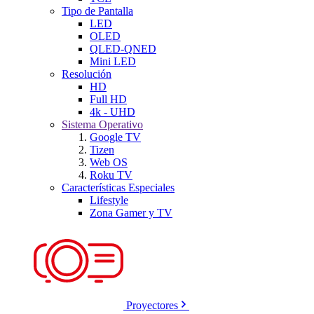
Tipo de Pantalla
LED
OLED
QLED-QNED
Mini LED
Resolución
HD
Full HD
4k - UHD
Sistema Operativo
Google TV
Tizen
Web OS
Roku TV
Características Especiales
Lifestyle
Zona Gamer y TV
Proyectores