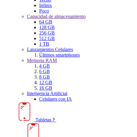
Infinix
Poco
Capacidad de almacenamiento
64 GB
128 GB
256 GB
512 GB
1 TB
Lanzamientos Celulares
Últimos smartphones
Memoria RAM
4 GB
6 GB
8 GB
12 GB
16 GB
Inteligencia Artificial
Celulares con IA
Tabletas